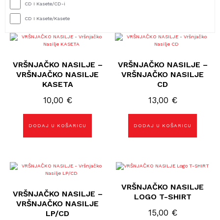
CD I Kasete/CD-i
CD I Kasete/Kasete
VRŠNJAČKO NASILJE –
VRŠNJAČKO NASILJE –
VRŠNJAČKO NASILJE
VRŠNJAČKO NASILJE
KASETA
CD
10,00
€
13,00
€
DODAJ U KOŠARICU
DODAJ U KOŠARICU
Ovaj
proizvod
ima
VRŠNJAČKO NASILJE
više
VRŠNJAČKO NASILJE –
LOGO T-SHIRT
varijanti.
VRŠNJAČKO NASILJE
Opcije
se
15,00
€
LP/CD
mogu