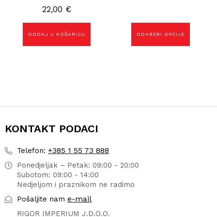
odabrati
22,00
€
na
stranici
proizvoda
DODAJ U KOŠARICU
ODABERI OPCIJE
KONTAKT PODACI
+385 1 55 73 888
Telefon:
Ponedjeljak – Petak: 09:00 - 20:00
Subotom: 09:00 - 14:00
Nedjeljom i praznikom ne radimo
e-mail
Pošaljite nam
RIGOR IMPERIUM J.D.O.O.