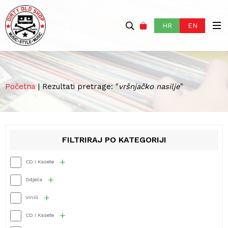
HR
EN
Početna
| Rezultati pretrage: "
vršnjačko nasilje
"
FILTRIRAJ PO KATEGORIJI
+
CD I Kasete
+
Odjeća
+
Vinili
+
CD I Kasete