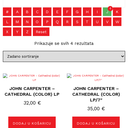
4
#
A
B
C
D
E
F
G
H
I
J
K
L
M
N
O
P
Q
R
S
T
U
V
W
X
Y
Z
Reset
Prikazuje se svih 4 rezultata
JOHN CARPENTER –
JOHN CARPENTER –
CATHEDRAL (COLOR) LP
CATHEDRAL (COLOR)
LP/7″
32,00
€
35,00
€
DODAJ U KOŠARICU
DODAJ U KOŠARICU