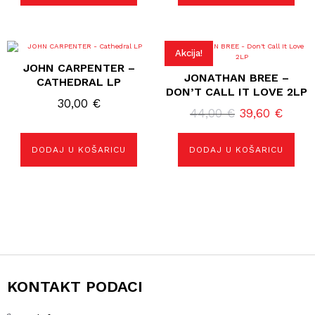
Akcija!
JOHN CARPENTER –
JONATHAN BREE –
CATHEDRAL LP
DON’T CALL IT LOVE 2LP
30,00
€
Izvorna
Tren
44,00
€
39,60
€
cijena
cijena
bila
je:
DODAJ U KOŠARICU
DODAJ U KOŠARICU
je:
39,60
44,00 €.
KONTAKT PODACI