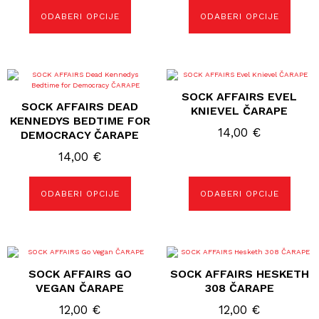
odabrati
odabrati
ODABERI OPCIJE
ODABERI OPCIJE
na
na
stranici
stranici
proizvoda
proizvoda
Ovaj
Ovaj
proizvod
proizvod
SOCK AFFAIRS EVEL
ima
ima
SOCK AFFAIRS DEAD
više
više
KNIEVEL ČARAPE
varijanti.
varijanti.
KENNEDYS BEDTIME FOR
Opcije
Opcije
14,00
€
DEMOCRACY ČARAPE
se
se
mogu
mogu
14,00
€
odabrati
odabrati
na
na
stranici
stranici
proizvoda
proizvoda
ODABERI OPCIJE
ODABERI OPCIJE
Ovaj
Ovaj
proizvod
proizvod
SOCK AFFAIRS GO
SOCK AFFAIRS HESKETH
ima
ima
više
više
VEGAN ČARAPE
308 ČARAPE
varijanti.
varijanti.
Opcije
Opcije
12,00
€
12,00
€
se
se