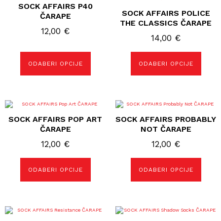
SOCK AFFAIRS P40
ima
ima
SOCK AFFAIRS POLICE
više
više
ČARAPE
varijanti.
varijanti.
THE CLASSICS ČARAPE
Opcije
Opcije
12,00
€
se
se
14,00
€
mogu
mogu
odabrati
odabrati
na
na
ODABERI OPCIJE
ODABERI OPCIJE
stranici
stranici
proizvoda
proizvoda
Ovaj
Ovaj
proizvod
proizvod
SOCK AFFAIRS POP ART
SOCK AFFAIRS PROBABLY
ima
ima
više
više
ČARAPE
NOT ČARAPE
varijanti.
varijanti.
Opcije
Opcije
12,00
€
12,00
€
se
se
mogu
mogu
odabrati
odabrati
ODABERI OPCIJE
ODABERI OPCIJE
na
na
stranici
stranici
proizvoda
proizvoda
Ovaj
Ovaj
proizvod
proizvod