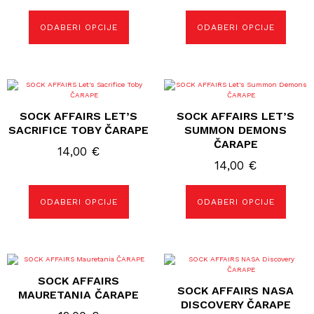
mogu
mogu
odabrati
odabrati
ODABERI OPCIJE
ODABERI OPCIJE
na
na
stranici
stranici
proizvoda
proizvoda
Ovaj
Ovaj
proizvod
proizvod
ima
ima
SOCK AFFAIRS LET’S
SOCK AFFAIRS LET’S
više
više
varijanti.
varijanti.
SACRIFICE TOBY ČARAPE
SUMMON DEMONS
Opcije
Opcije
ČARAPE
se
se
14,00
€
mogu
mogu
14,00
€
odabrati
odabrati
na
na
stranici
stranici
proizvoda
proizvoda
ODABERI OPCIJE
ODABERI OPCIJE
Ovaj
Ovaj
proizvod
proizvod
SOCK AFFAIRS
ima
ima
SOCK AFFAIRS NASA
više
više
MAURETANIA ČARAPE
varijanti.
varijanti.
DISCOVERY ČARAPE
Opcije
Opcije