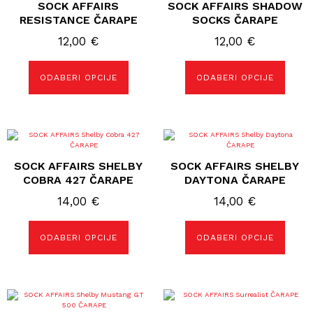
SOCK AFFAIRS
SOCK AFFAIRS SHADOW
ima
ima
više
više
RESISTANCE ČARAPE
SOCKS ČARAPE
varijanti.
varijanti.
Opcije
Opcije
12,00
€
12,00
€
se
se
mogu
mogu
odabrati
odabrati
ODABERI OPCIJE
ODABERI OPCIJE
na
na
stranici
stranici
proizvoda
proizvoda
Ovaj
Ovaj
proizvod
proizvod
ima
ima
SOCK AFFAIRS SHELBY
SOCK AFFAIRS SHELBY
više
više
varijanti.
varijanti.
COBRA 427 ČARAPE
DAYTONA ČARAPE
Opcije
Opcije
se
se
14,00
€
14,00
€
mogu
mogu
odabrati
odabrati
na
na
ODABERI OPCIJE
ODABERI OPCIJE
stranici
stranici
proizvoda
proizvoda
Ovaj
Ovaj
proizvod
proizvod