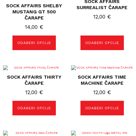
SOCK AFFAIRS
ima
ima
SOCK AFFAIRS SHELBY
više
više
SURREALIST ČARAPE
varijanti.
varijanti.
MUSTANG GT 500
Opcije
Opcije
12,00
€
ČARAPE
se
se
mogu
mogu
14,00
€
odabrati
odabrati
na
na
stranici
stranici
proizvoda
proizvoda
ODABERI OPCIJE
ODABERI OPCIJE
Ovaj
Ovaj
proizvod
proizvod
SOCK AFFAIRS THIRTY
SOCK AFFAIRS TIME
ima
ima
više
više
ČARAPE
MACHINE ČARAPE
varijanti.
varijanti.
Opcije
Opcije
12,00
€
12,00
€
se
se
mogu
mogu
odabrati
odabrati
ODABERI OPCIJE
ODABERI OPCIJE
na
na
stranici
stranici
proizvoda
proizvoda
Ovaj