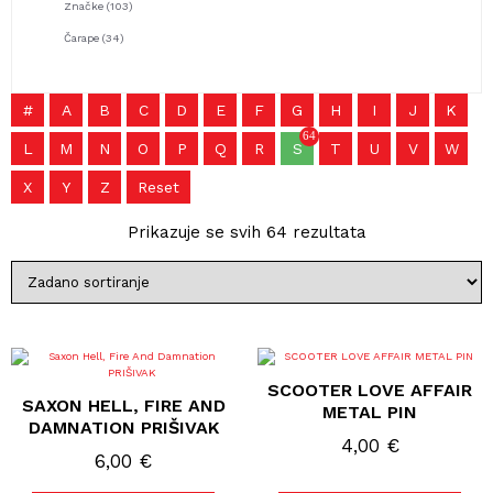
Značke
(103)
Čarape
(34)
#
A
B
C
D
E
F
G
H
I
J
K
64
L
M
N
O
P
Q
R
S
T
U
V
W
X
Y
Z
Reset
Prikazuje se svih 64 rezultata
SCOOTER LOVE AFFAIR
SAXON HELL, FIRE AND
METAL PIN
DAMNATION PRIŠIVAK
4,00
€
6,00
€