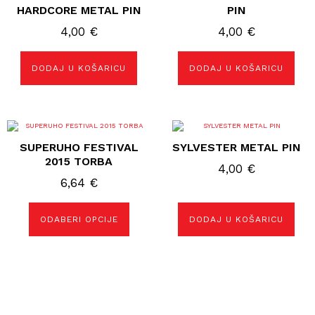
HARDCORE METAL PIN
PIN
4,00
€
4,00
€
DODAJ U KOŠARICU
DODAJ U KOŠARICU
Ovaj
proizvod
SUPERUHO FESTIVAL
SYLVESTER METAL PIN
ima
više
2015 TORBA
4,00
€
varijanti.
Opcije
6,64
€
se
mogu
odabrati
ODABERI OPCIJE
DODAJ U KOŠARICU
na
stranici
proizvoda