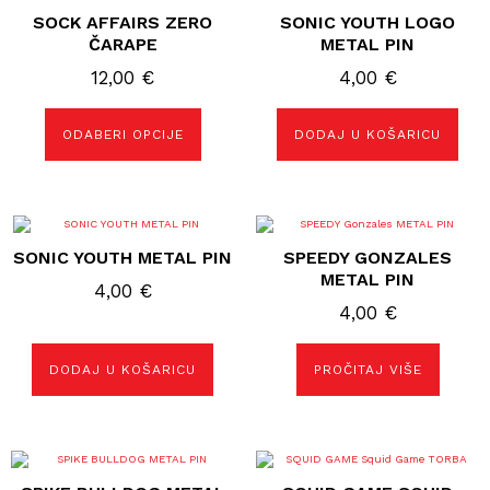
proizvod
SOCK AFFAIRS ZERO
SONIC YOUTH LOGO
ima
više
ČARAPE
METAL PIN
varijanti.
Opcije
12,00
€
4,00
€
se
mogu
odabrati
ODABERI OPCIJE
DODAJ U KOŠARICU
na
stranici
proizvoda
SONIC YOUTH METAL PIN
SPEEDY GONZALES
METAL PIN
4,00
€
4,00
€
DODAJ U KOŠARICU
PROČITAJ VIŠE