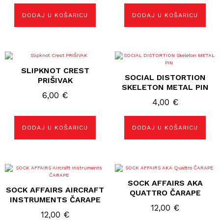
DODAJ U KOŠARICU
DODAJ U KOŠARICU
SLIPKNOT CREST
SOCIAL DISTORTION
PRIŠIVAK
SKELETON METAL PIN
6,00
€
4,00
€
DODAJ U KOŠARICU
DODAJ U KOŠARICU
Ovaj
Ovaj
proizvod
proizvod
SOCK AFFAIRS AKA
ima
ima
SOCK AFFAIRS AIRCRAFT
više
više
QUATTRO ČARAPE
varijanti.
varijanti.
INSTRUMENTS ČARAPE
Opcije
Opcije
12,00
€
se
se
12,00
€
mogu
mogu