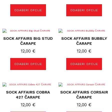
odabrati
odabrati
na
na
ODABERI OPCIJE
ODABERI OPCIJE
stranici
stranici
proizvoda
proizvoda
Ovaj
Ovaj
proizvod
proizvod
SOCK AFFAIRS BIG STUD
SOCK AFFAIRS BUBBLY
ima
ima
više
više
ČARAPE
ČARAPE
varijanti.
varijanti.
Opcije
Opcije
12,00
€
12,00
€
se
se
mogu
mogu
odabrati
odabrati
ODABERI OPCIJE
ODABERI OPCIJE
na
na
stranici
stranici
proizvoda
proizvoda
Ovaj
Ovaj
proizvod
proizvod
SOCK AFFAIRS COBRA
SOCK AFFAIRS CORSAIR
ima
ima
više
više
427 ČARAPE
ČARAPE
varijanti.
varijanti.
Opcije
Opcije
12,00
€
12,00
€
se
se
mogu
mogu