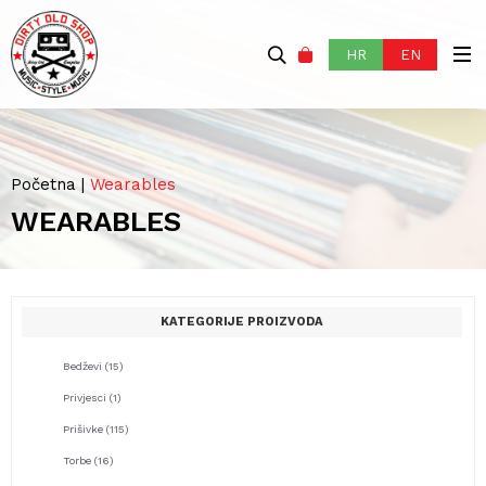
HR
EN
Početna
|
Wearables
WEARABLES
KATEGORIJE PROIZVODA
Bedževi
(15)
Privjesci
(1)
Prišivke
(115)
Torbe
(16)