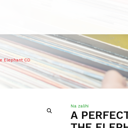
e Elephant CD
Na zalihi
A PERFECT
THE ELEP