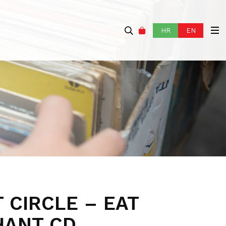
HR
EN
 CIRCLE – EAT
HANT CD