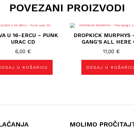
POVEZANI PROIZVODI
VA U 16-ERCU – PUNK
DROPKICK MURPHYS 
URAC CD
GANG’S ALL HERE
6,00
€
11,00
€
DODAJ U KOŠARICU
DODAJ U KOŠARIC
LAĆANJA
MOLIMO PROČITAJ