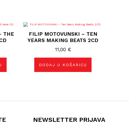
– THE
FILIP MOTOVUNSKI ‎– TEN
 CD
YEARS MAKING BEATS 2CD
11,00
€
U
DODAJ U KOŠARICU
TE
NEWSLETTER PRIJAVA