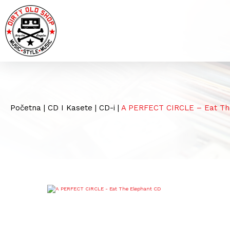
Početna
|
CD I Kasete
|
CD-i
|
A PERFECT CIRCLE – Eat Th