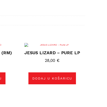
 (RM)
JESUS LIZARD – PURE LP
28,00
€
U
DODAJ U KOŠARICU