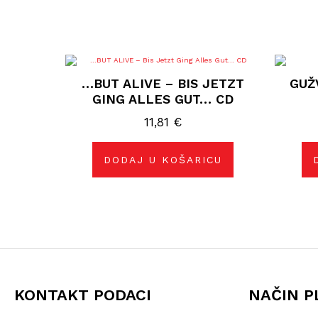
…BUT ALIVE ‎– BIS JETZT
GUŽ
GING ALLES GUT… CD
11,81
€
DODAJ U KOŠARICU
KONTAKT PODACI
NAČIN P