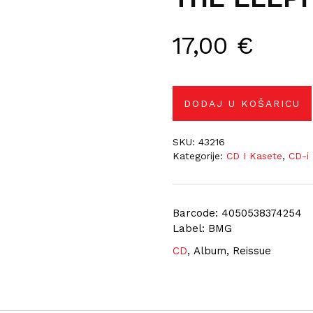
17,00
€
DODAJ U KOŠARICU
SKU:
43216
Kategorije:
CD I Kasete
,
CD-i
Barcode: 4050538374254
Label: BMG
CD
, Album, Reissue