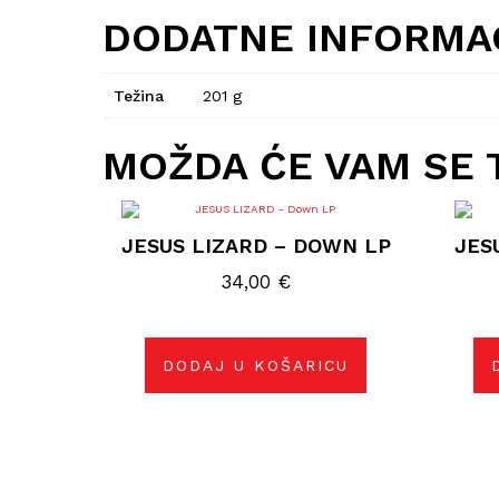
DODATNE INFORMA
Težina
201 g
MOŽDA ĆE VAM SE 
JESUS LIZARD – DOWN LP
JES
34,00
€
DODAJ U KOŠARICU