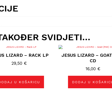
CIJE
TAKOĐER SVIDJETI…
US LIZARD – RACK LP
JESUS LIZARD – GOAT
CD
29,50
€
16,00
€
DODAJ U KOŠARICU
DODAJ U KOŠARIC