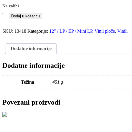
Na zalihi
Dodaj u košaricu
SKU:
13418
Kategorije:
12" / LP / EP / Mini LP
,
Vinil ploče
,
Vinili
Dodatne informacije
Dodatne informacije
Težina
451 g
Povezani proizvodi