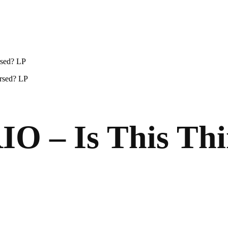
sed? LP
rsed? LP
 – Is This Thi