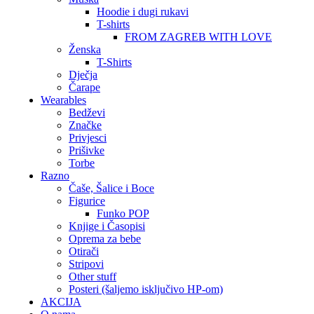
Hoodie i dugi rukavi
T-shirts
FROM ZAGREB WITH LOVE
Ženska
T-Shirts
Dječja
Čarape
Wearables
Bedževi
Značke
Privjesci
Prišivke
Torbe
Razno
Čaše, Šalice i Boce
Figurice
Funko POP
Knjige i Časopisi
Oprema za bebe
Otirači
Stripovi
Other stuff
Posteri (šaljemo isključivo HP-om)
AKCIJA