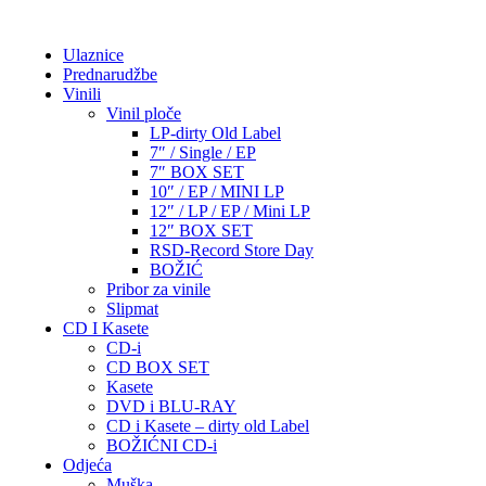
Ulaznice
Prednarudžbe
Vinili
Vinil ploče
LP-dirty Old Label
7″ / Single / EP
7″ BOX SET
10″ / EP / MINI LP
12″ / LP / EP / Mini LP
12″ BOX SET
RSD-Record Store Day
BOŽIĆ
Pribor za vinile
Slipmat
CD I Kasete
CD-i
CD BOX SET
Kasete
DVD i BLU-RAY
CD i Kasete – dirty old Label
BOŽIĆNI CD-i
Odjeća
Muška