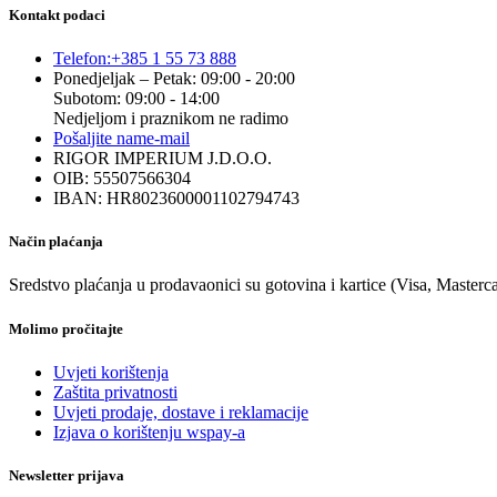
Kontakt podaci
Telefon:
+385 1 55 73 888
Ponedjeljak – Petak: 09:00 - 20:00
Subotom: 09:00 - 14:00
Nedjeljom i praznikom ne radimo
Pošaljite nam
e-mail
RIGOR IMPERIUM J.D.O.O.
OIB: 55507566304
IBAN: HR8023600001102794743
Način plaćanja
Sredstvo plaćanja u prodavaonici su gotovina i kartice (Visa, Masterc
Molimo pročitajte
Uvjeti korištenja
Zaštita privatnosti
Uvjeti prodaje, dostave i reklamacije
Izjava o korištenju wspay-a
Newsletter prijava