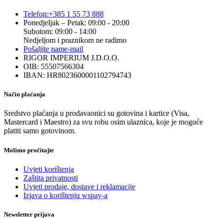
Telefon:
+385 1 55 73 888
Ponedjeljak – Petak: 09:00 - 20:00
Subotom: 09:00 - 14:00
Nedjeljom i praznikom ne radimo
Pošaljite nam
e-mail
RIGOR IMPERIUM J.D.O.O.
OIB: 55507566304
IBAN: HR8023600001102794743
Način plaćanja
Sredstvo plaćanja u prodavaonici su gotovina i kartice (Visa,
Mastercard i Maestro) za svu robu osim ulaznica, koje je moguće
platiti samo gotovinom.
Molimo pročitajte
Uvjeti korištenja
Zaštita privatnosti
Uvjeti prodaje, dostave i reklamacije
Izjava o korištenju wspay-a
Newsletter prijava