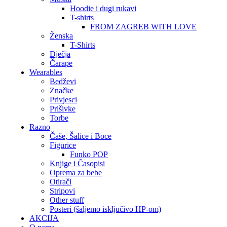
Hoodie i dugi rukavi
T-shirts
FROM ZAGREB WITH LOVE
Ženska
T-Shirts
Dječja
Čarape
Wearables
Bedževi
Značke
Privjesci
Prišivke
Torbe
Razno
Čaše, Šalice i Boce
Figurice
Funko POP
Knjige i Časopisi
Oprema za bebe
Otirači
Stripovi
Other stuff
Posteri (šaljemo isključivo HP-om)
AKCIJA