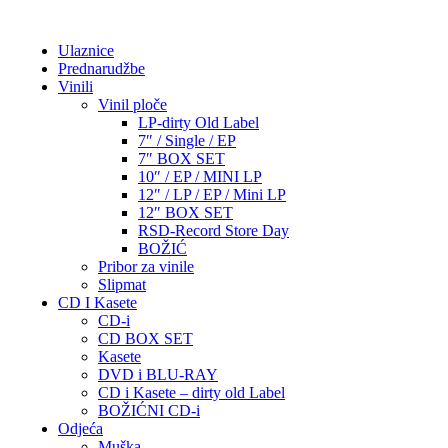
Ulaznice
Prednarudžbe
Vinili
Vinil ploče
LP-dirty Old Label
7″ / Single / EP
7″ BOX SET
10″ / EP / MINI LP
12″ / LP / EP / Mini LP
12″ BOX SET
RSD-Record Store Day
BOŽIĆ
Pribor za vinile
Slipmat
CD I Kasete
CD-i
CD BOX SET
Kasete
DVD i BLU-RAY
CD i Kasete – dirty old Label
BOŽIĆNI CD-i
Odjeća
Muška