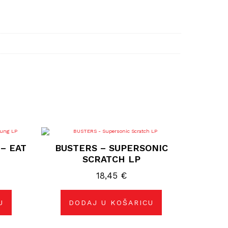
– EAT
BUSTERS – SUPERSONIC
SCRATCH LP
18,45
€
U
DODAJ U KOŠARICU