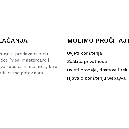
LAĆANJA
MOLIMO PROČITAJ
Uvjeti korištenja
ćanja u prodavaonici su
rtice (Visa, Mastercard i
Zaštita privatnosti
vu robu osim ulaznica, koje
Uvjeti prodaje, dostave i rek
atiti samo gotovinom.
Izjava o korištenju wspay-a