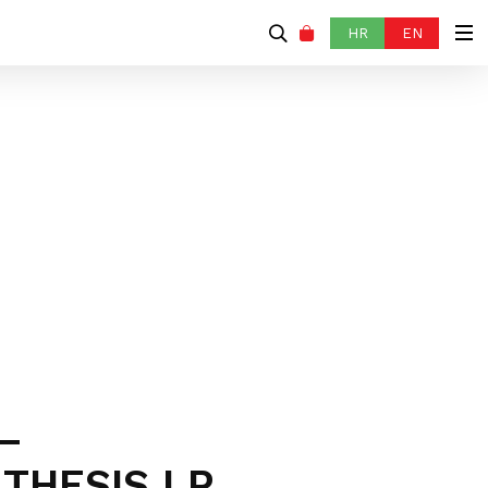
HR
EN
–
THESIS LP