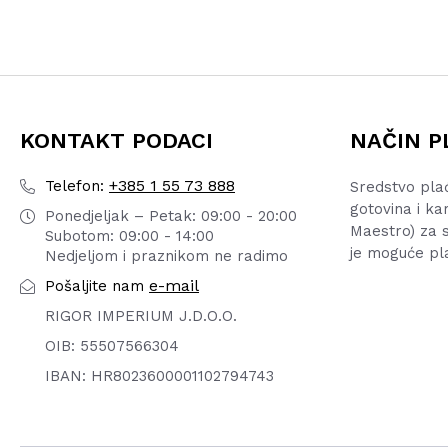
KONTAKT PODACI
NAČIN P
+385 1 55 73 888
Telefon:
Sredstvo pla
gotovina i ka
Ponedjeljak – Petak: 09:00 - 20:00
Maestro) za s
Subotom: 09:00 - 14:00
je moguće pl
Nedjeljom i praznikom ne radimo
e-mail
Pošaljite nam
RIGOR IMPERIUM J.D.O.O.
OIB: 55507566304
IBAN: HR8023600001102794743