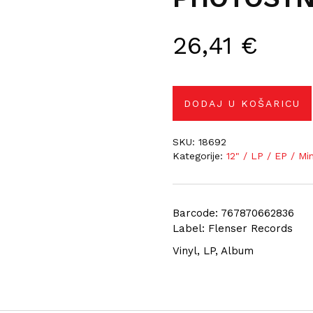
26,41
€
DODAJ U KOŠARICU
SKU:
18692
Kategorije:
12" / LP / EP / Mi
Barcode: 767870662836
Label: Flenser Records
Vinyl, LP, Album