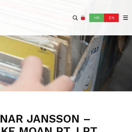
HR
EN
NAR JANSSON –
E MOAN PT. I PT.