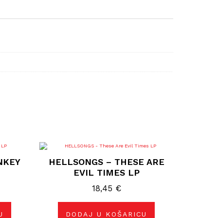
NKEY
HELLSONGS – THESE ARE
EVIL TIMES LP
18,45
€
U
DODAJ U KOŠARICU