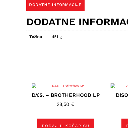
DODATNE INFORMACIJE
DODATNE INFORMA
Težina
451 g
D.Y.S. – BROTHERHOOD LP
DIS
28,50
€
DODAJ U KOŠARICU