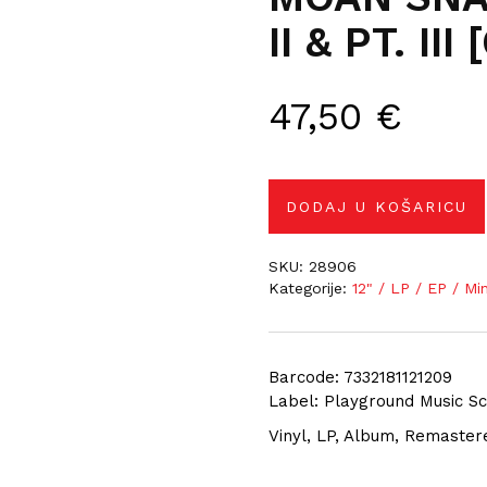
II & PT. II
47,50
€
DODAJ U KOŠARICU
SKU:
28906
Kategorije:
12" / LP / EP / Mi
Barcode: 7332181121209
Label: Playground Music Sc
Vinyl, LP, Album, Remaster