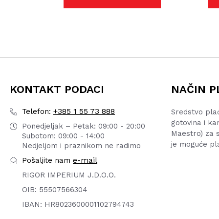
KONTAKT PODACI
NAČIN P
+385 1 55 73 888
Telefon:
Sredstvo pla
gotovina i ka
Ponedjeljak – Petak: 09:00 - 20:00
Maestro) za s
Subotom: 09:00 - 14:00
je moguće pl
Nedjeljom i praznikom ne radimo
e-mail
Pošaljite nam
RIGOR IMPERIUM J.D.O.O.
OIB: 55507566304
IBAN: HR8023600001102794743