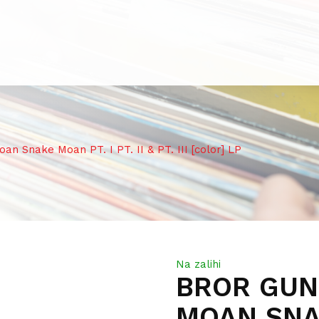
nake Moan PT. I PT. II & PT. III [color] LP
Na zalihi
BROR GUN
MOAN SNAK