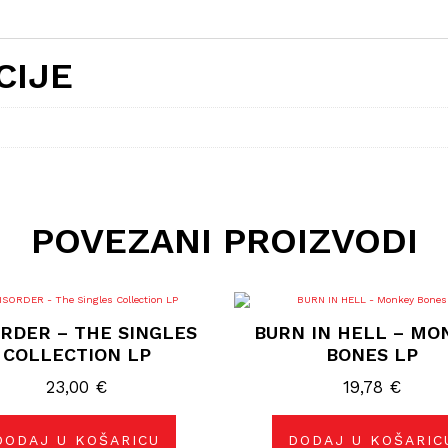
CIJE
POVEZANI PROIZVODI
ORDER – THE SINGLES
BURN IN HELL – MO
COLLECTION LP
BONES LP
23,00
€
19,78
€
DODAJ U KOŠARICU
DODAJ U KOŠARIC