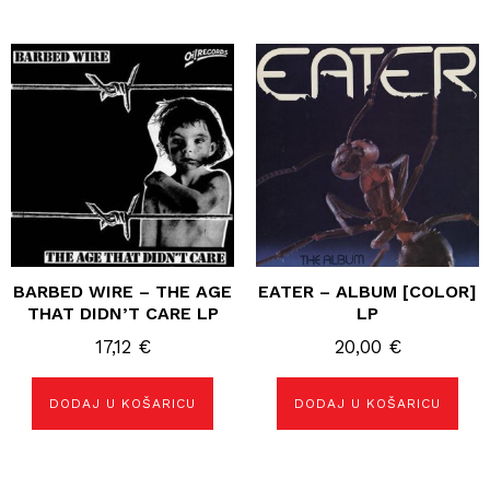
BARBED WIRE – THE AGE
EATER – ALBUM [COLOR]
THAT DIDN’T CARE LP
LP
17,12
€
20,00
€
DODAJ U KOŠARICU
DODAJ U KOŠARICU