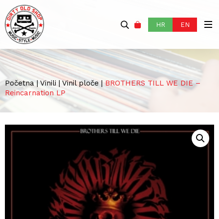
HR
EN
Početna
|
Vinili
|
Vinil ploče
|
BROTHERS TILL WE DIE –
Reincarnation LP