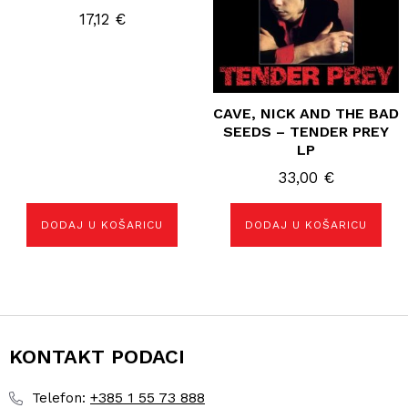
17,12
€
CAVE, NICK AND THE BAD
SEEDS – TENDER PREY
LP
33,00
€
DODAJ U KOŠARICU
DODAJ U KOŠARICU
KONTAKT PODACI
+385 1 55 73 888
Telefon: