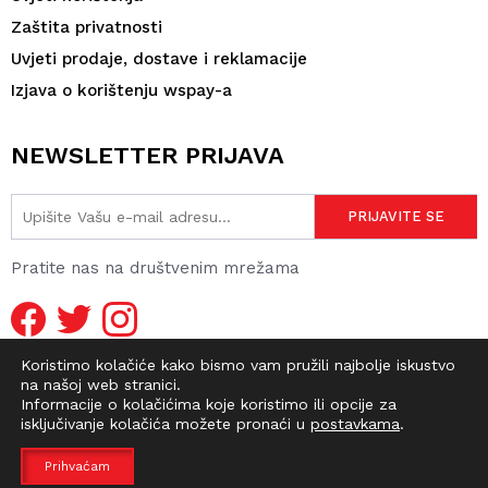
Zaštita privatnosti
Uvjeti prodaje, dostave i reklamacije
Izjava o korištenju wspay-a
NEWSLETTER PRIJAVA
Pratite nas na društvenim mrežama
Koristimo kolačiće kako bismo vam pružili najbolje iskustvo
na našoj web stranici.
Informacije o kolačićima koje koristimo ili opcije za
isključivanje kolačića možete pronaći u
postavkama
.
© 2026 DIRTY OLD SHOP | WEBMASTER -
pr0ject1
Prihvaćam