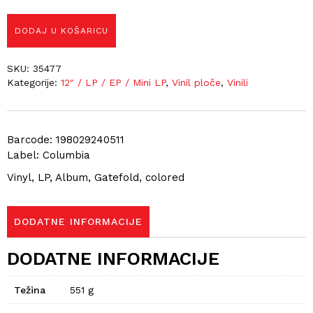
DODAJ U KOŠARICU
SKU:
35477
Kategorije:
12" / LP / EP / Mini LP
,
Vinil ploče
,
Vinili
Barcode: 198029240511
Label: Columbia
Vinyl, LP, Album, Gatefold, colored
DODATNE INFORMACIJE
DODATNE INFORMACIJE
Težina
551 g