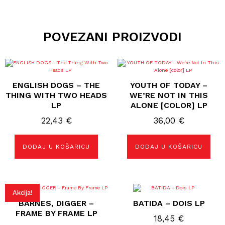
POVEZANI PROIZVODI
ENGLISH DOGS – THE
YOUTH OF TODAY –
THING WITH TWO HEADS
WE’RE NOT IN THIS
LP
ALONE [COLOR] LP
22,43
€
36,00
€
DODAJ U KOŠARICU
DODAJ U KOŠARICU
Akcija!
BARNES, DIGGER –
BATIDA – DOIS LP
FRAME BY FRAME LP
18,45
€