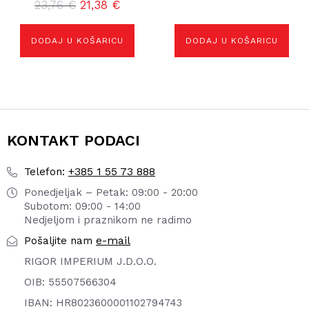
Izvorna
Trenutna
23,76
€
21,38
€
cijena
cijena
bila
je:
DODAJ U KOŠARICU
DODAJ U KOŠARICU
je:
21,38 €.
23,76 €.
KONTAKT PODACI
+385 1 55 73 888
Telefon:
Ponedjeljak – Petak: 09:00 - 20:00
Subotom: 09:00 - 14:00
Nedjeljom i praznikom ne radimo
e-mail
Pošaljite nam
RIGOR IMPERIUM J.D.O.O.
OIB: 55507566304
IBAN: HR8023600001102794743