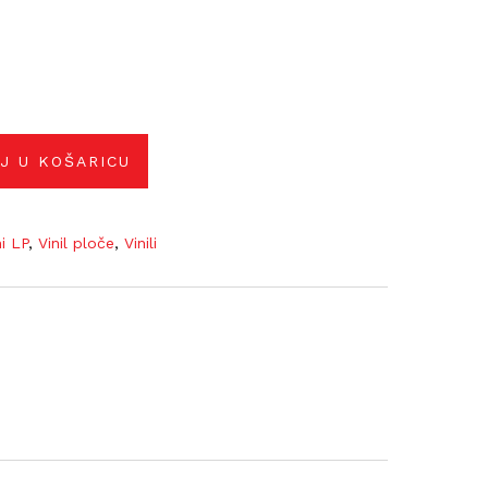
J U KOŠARICU
ni LP
,
Vinil ploče
,
Vinili