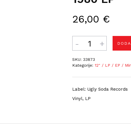
26,00
€
Količina
DODA
SKU:
33873
Kategorije:
12" / LP / EP / Mi
Label: Ugly Soda Records
Vinyl, LP