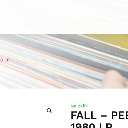
80 LP
Na zalihi
FALL – PE
1980 LP