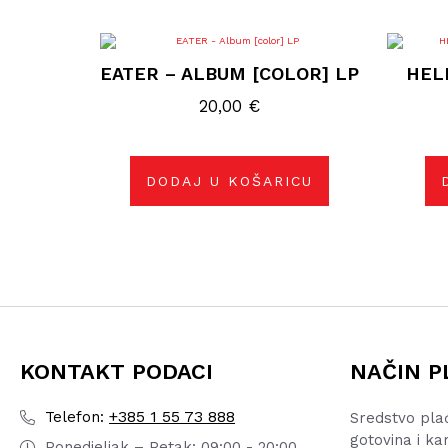
EATER – ALBUM [COLOR] LP
HEL
20,00
€
DODAJ U KOŠARICU
KONTAKT PODACI
NAČIN P
+385 1 55 73 888
Telefon:
Sredstvo pla
gotovina i ka
Ponedjeljak – Petak: 09:00 - 20:00