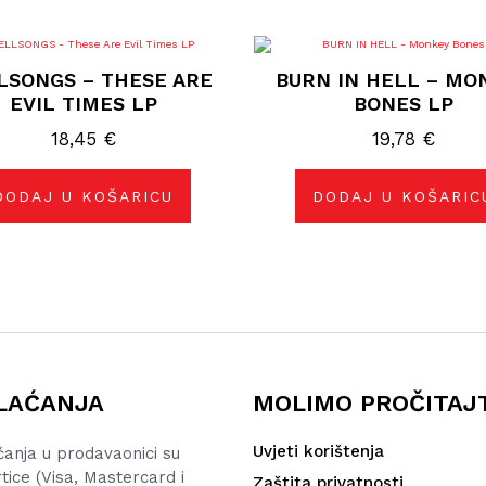
LSONGS – THESE ARE
BURN IN HELL – MO
EVIL TIMES LP
BONES LP
18,45
€
19,78
€
DODAJ U KOŠARICU
DODAJ U KOŠARIC
LAĆANJA
MOLIMO PROČITAJ
Uvjeti korištenja
ćanja u prodavaonici su
rtice (Visa, Mastercard i
Zaštita privatnosti