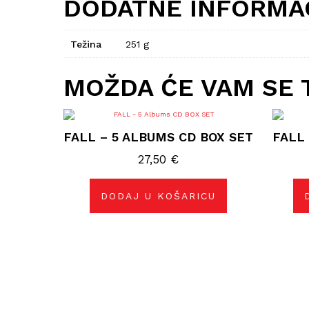
DODATNE INFORMA
Težina
251 g
MOŽDA ĆE VAM SE 
FALL – 5 ALBUMS CD BOX SET
FALL 
27,50
€
DODAJ U KOŠARICU