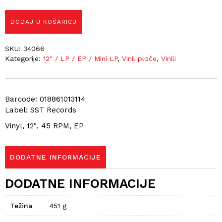
DODAJ U KOŠARICU
SKU:
34066
Kategorije:
12" / LP / EP / Mini LP
,
Vinil ploče
,
Vinili
Barcode: 018861013114
Label: SST Records
Vinyl, 12″, 45 RPM, EP
DODATNE INFORMACIJE
DODATNE INFORMACIJE
Težina
451 g