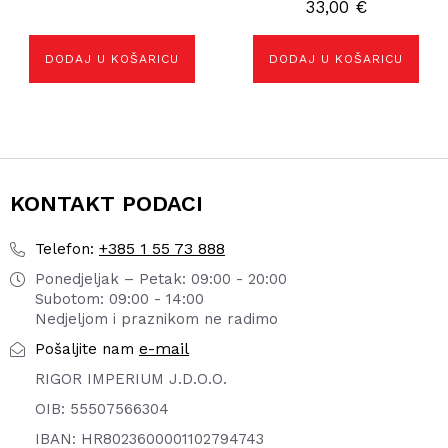
33,00
€
DODAJ U KOŠARICU
DODAJ U KOŠARICU
KONTAKT PODACI
+385 1 55 73 888
Telefon:
Ponedjeljak – Petak: 09:00 - 20:00
Subotom: 09:00 - 14:00
Nedjeljom i praznikom ne radimo
e-mail
Pošaljite nam
RIGOR IMPERIUM J.D.O.O.
OIB: 55507566304
IBAN: HR8023600001102794743