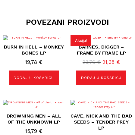
POVEZANI PROIZVODI
Akcija!
BURN IN HELL – MONKEY
BARNES, DIGGER –
BONES LP
FRAME BY FRAME LP
Izvorna
Trenu
19,78
€
23,76
€
21,38
€
cijena
cijena
bila
je:
DODAJ U KOŠARICU
DODAJ U KOŠARICU
je:
21,38 
23,76 €.
DROWNING MEN – ALL
CAVE, NICK AND THE BAD
OF THE UNKNOWN LP
SEEDS – TENDER PREY
LP
15,79
€