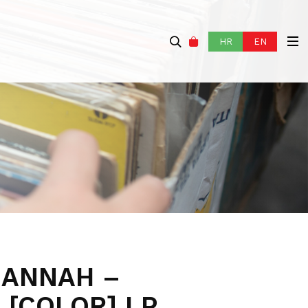
HR
EN
HANNAH –
 [COLOR] LP