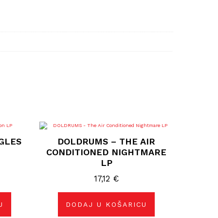
GLES
DOLDRUMS – THE AIR
CONDITIONED NIGHTMARE
LP
17,12
€
U
DODAJ U KOŠARICU