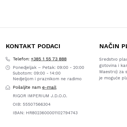
KONTAKT PODACI
NAČIN P
+385 1 55 73 888
Telefon:
Sredstvo pla
gotovina i ka
Ponedjeljak – Petak: 09:00 - 20:00
Maestro) za s
Subotom: 09:00 - 14:00
je moguće pl
Nedjeljom i praznikom ne radimo
e-mail
Pošaljite nam
RIGOR IMPERIUM J.D.O.O.
OIB: 55507566304
IBAN: HR8023600001102794743