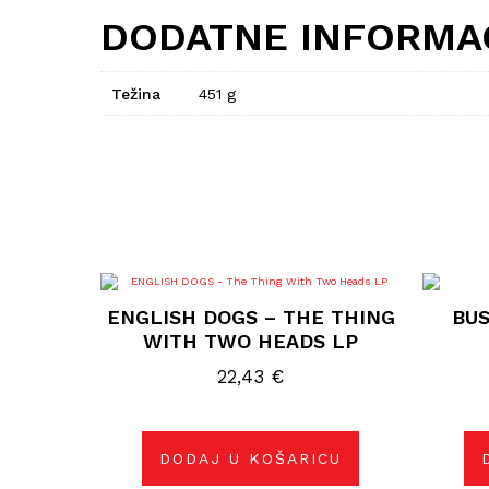
DODATNE INFORMA
Težina
451 g
ENGLISH DOGS – THE THING
BUS
WITH TWO HEADS LP
22,43
€
DODAJ U KOŠARICU