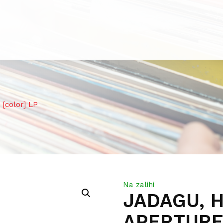
[color] LP
Na zalihi
JADAGU, 
APERTURE