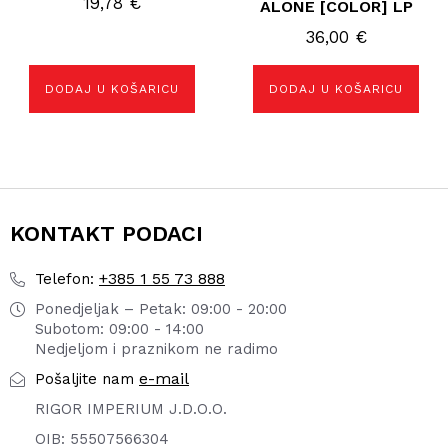
19,78
€
ALONE [COLOR] LP
36,00
€
DODAJ U KOŠARICU
DODAJ U KOŠARICU
KONTAKT PODACI
+385 1 55 73 888
Telefon:
Ponedjeljak – Petak: 09:00 - 20:00
Subotom: 09:00 - 14:00
Nedjeljom i praznikom ne radimo
e-mail
Pošaljite nam
RIGOR IMPERIUM J.D.O.O.
OIB: 55507566304