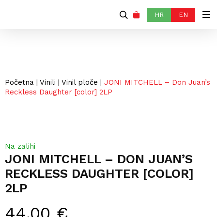
HR
EN
Početna
|
Vinili
|
Vinil ploče
|
JONI MITCHELL – Don Juan’s
Reckless Daughter [color] 2LP
Na zalihi
JONI MITCHELL – DON JUAN’S
RECKLESS DAUGHTER [COLOR]
2LP
44,00
€