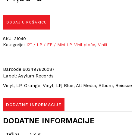
DODAJ U KOŠARICU
SKU:
31049
Kategorije:
12" / LP / EP / Mini LP
,
Vinil ploče
,
Vinili
Barcode:603497826087
Label: Asylum Records
Vinyl, LP, Orange, Vinyl, LP, Blue, All Media, Album, Reissue
DODATNE INFORMACIJE
DODATNE INFORMACIJE
Težina
551 g