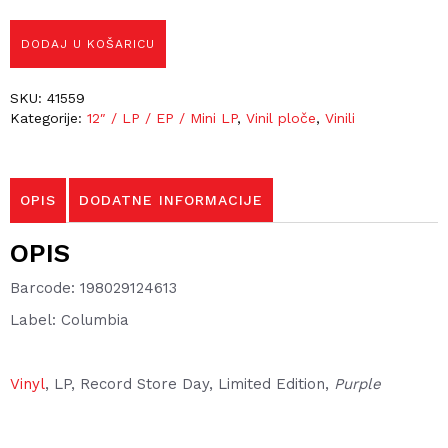
DODAJ U KOŠARICU
SKU:
41559
Kategorije:
12″ / LP / EP / Mini LP
,
Vinil ploče
,
Vinili
OPIS
DODATNE INFORMACIJE
OPIS
Barcode: 198029124613
Label: Columbia
Vinyl
, LP, Record Store Day, Limited Edition
,
Purple