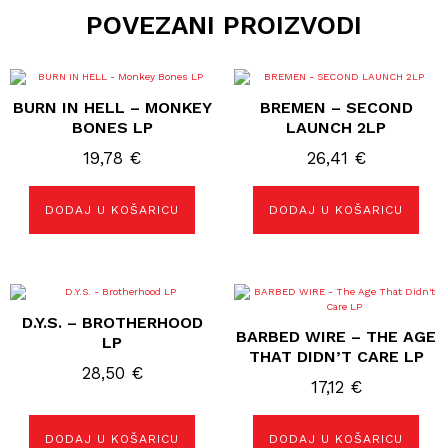
POVEZANI PROIZVODI
BURN IN HELL – MONKEY
BREMEN – SECOND
BONES LP
LAUNCH 2LP
19,78
€
26,41
€
DODAJ U KOŠARICU
DODAJ U KOŠARICU
D.Y.S. – BROTHERHOOD
BARBED WIRE – THE AGE
LP
THAT DIDN’T CARE LP
28,50
€
17,12
€
DODAJ U KOŠARICU
DODAJ U KOŠARICU