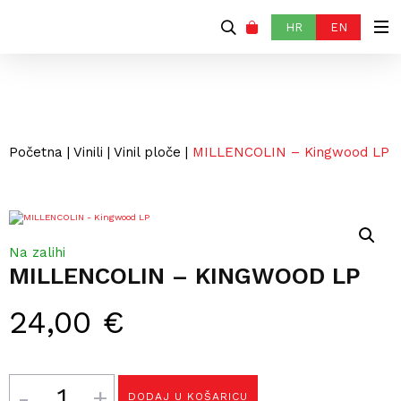
HR
EN
Početna
|
Vinili
|
Vinil ploče
|
MILLENCOLIN – Kingwood LP
Na zalihi
MILLENCOLIN – KINGWOOD LP
24,00
€
Količina
DODAJ U KOŠARICU