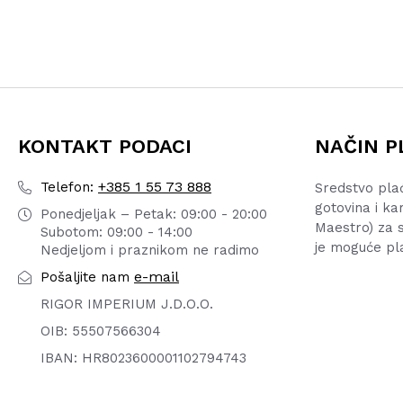
KONTAKT PODACI
NAČIN P
+385 1 55 73 888
Telefon:
Sredstvo pla
gotovina i ka
Ponedjeljak – Petak: 09:00 - 20:00
Maestro) za s
Subotom: 09:00 - 14:00
je moguće pl
Nedjeljom i praznikom ne radimo
e-mail
Pošaljite nam
RIGOR IMPERIUM J.D.O.O.
OIB: 55507566304
IBAN: HR8023600001102794743