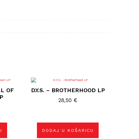
L OF
D.Y.S. – BROTHERHOOD LP
P
28,50
€
U
DODAJ U KOŠARICU