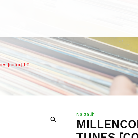
s [color] LP
Na zalihi
MILLENCO
TUNES [CO