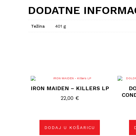
DODATNE INFORMA
Težina
401 g
IRON MAIDEN – KILLERS LP
DO
CON
22,00
€
DODAJ U KOŠARICU