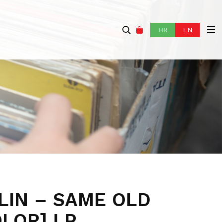
HR
EN
LIN – SAME OLD
LOR] LP