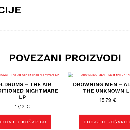
CIJE
POVEZANI PROIZVODI
LDRUMS – THE AIR
DROWNING MEN – AL
DITIONED NIGHTMARE
THE UNKNOWN L
LP
15,79
€
17,12
€
DODAJ U KOŠARICU
DODAJ U KOŠARIC