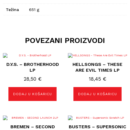
Težina
651 g
POVEZANI PROIZVODI
D.Y.S. – BROTHERHOOD
HELLSONGS – THESE
LP
ARE EVIL TIMES LP
28,50
€
18,45
€
DODAJ U KOŠARICU
DODAJ U KOŠARICU
BREMEN – SECOND
BUSTERS – SUPERSONIC