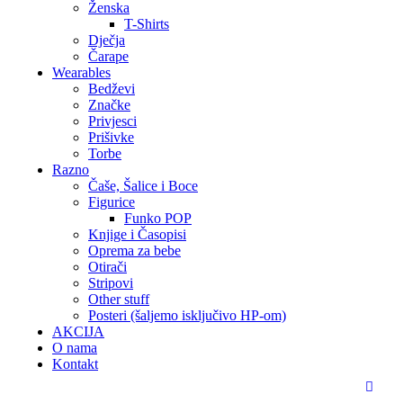
Ženska
T-Shirts
Dječja
Čarape
Wearables
Bedževi
Značke
Privjesci
Prišivke
Torbe
Razno
Čaše, Šalice i Boce
Figurice
Funko POP
Knjige i Časopisi
Oprema za bebe
Otirači
Stripovi
Other stuff
Posteri (šaljemo isključivo HP-om)
AKCIJA
O nama
Kontakt