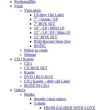
Prednarudžbe
Vinili
Vinil ploče
LP-dirty Old Label
7″ / Single / EP
7″ BOX SET
10″ / EP / MINI LP
12″ / LP / EP / Mini LP
12″ BOX SET
RSD-Record Store Day
BOŽIĆ
Pribor za vinile
Slipmat
CD I Kasete
CD-i
CD BOX SET
Kasete
DVD i BLU-RAY
CD i Kasete – dirty old Label
BOŽIĆNI CD-i
Odjeća
Muška
Hoodie i dugi rukavi
T-shirts
FROM ZAGREB WITH LOVE