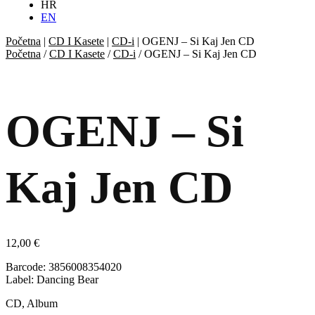
HR
EN
Početna
|
CD I Kasete
|
CD-i
|
OGENJ – Si Kaj Jen CD
Početna
/
CD I Kasete
/
CD-i
/ OGENJ – Si Kaj Jen CD
OGENJ – Si
Kaj Jen CD
12,00
€
Barcode: 3856008354020
Label: Dancing Bear
CD, Album