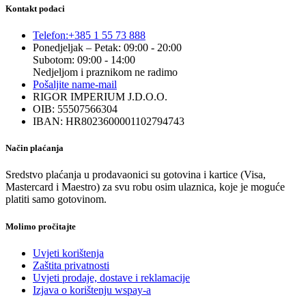
Kontakt podaci
Telefon:
+385 1 55 73 888
Ponedjeljak – Petak: 09:00 - 20:00
Subotom: 09:00 - 14:00
Nedjeljom i praznikom ne radimo
Pošaljite nam
e-mail
RIGOR IMPERIUM J.D.O.O.
OIB: 55507566304
IBAN: HR8023600001102794743
Način plaćanja
Sredstvo plaćanja u prodavaonici su gotovina i kartice (Visa,
Mastercard i Maestro) za svu robu osim ulaznica, koje je moguće
platiti samo gotovinom.
Molimo pročitajte
Uvjeti korištenja
Zaštita privatnosti
Uvjeti prodaje, dostave i reklamacije
Izjava o korištenju wspay-a