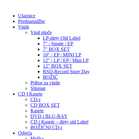
Ulaznice
Prednarudžbe
Vinili
Vinil ploče
LP-dirty Old Label
7″ / Single / EP
7″ BOX SET
10″ / EP / MINI LP
12″ / LP / EP / Mini LP
12″ BOX SET
RSD-Record Store Day
BOŽIĆ
Pribor za vinile
Slipmat
CD I Kasete
CD-i
CD BOX SET
Kasete
DVD i BLU-RAY
CD i Kasete – dirty old Label
BOŽIĆNI CD-i
Odjeća
Muška