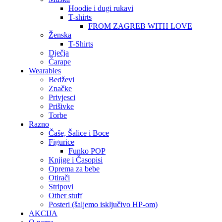
Hoodie i dugi rukavi
T-shirts
FROM ZAGREB WITH LOVE
Ženska
T-Shirts
Dječja
Čarape
Wearables
Bedževi
Značke
Privjesci
Prišivke
Torbe
Razno
Čaše, Šalice i Boce
Figurice
Funko POP
Knjige i Časopisi
Oprema za bebe
Otirači
Stripovi
Other stuff
Posteri (šaljemo isključivo HP-om)
AKCIJA