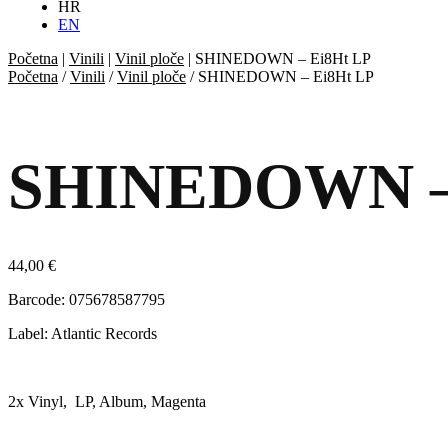
HR
EN
Početna
|
Vinili
|
Vinil ploče
|
SHINEDOWN – Ei8Ht LP
Početna
/
Vinili
/
Vinil ploče
/ SHINEDOWN – Ei8Ht LP
SHINEDOWN – 
44,00
€
Barcode: 075678587795
Label: Atlantic Records
2x Vinyl, LP, Album, Magenta