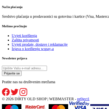
Način plaćanja
Sredstvo plaćanja u prodavaonici su gotovina i kartice (Visa, Masterc
Molimo pročitajte
Uvjeti korištenja
Zaštita privatnosti
Uvjeti prodaje, dostave i reklamacije
Izjava o korištenju wspay-a
Newsletter prijava
Pratite nas na društvenim mrežama
© 2026 DIRTY OLD SHOP | WEBMASTER -
pr0ject1