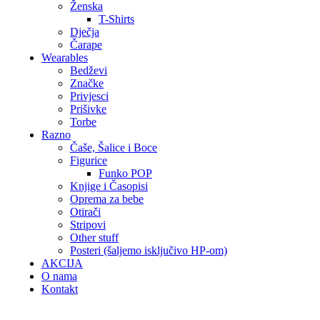
Ženska
T-Shirts
Dječja
Čarape
Wearables
Bedževi
Značke
Privjesci
Prišivke
Torbe
Razno
Čaše, Šalice i Boce
Figurice
Funko POP
Knjige i Časopisi
Oprema za bebe
Otirači
Stripovi
Other stuff
Posteri (šaljemo isključivo HP-om)
AKCIJA
O nama
Kontakt