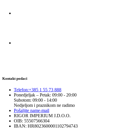
Kontakt podaci
Telefon:
+385 1 55 73 888
Ponedjeljak – Petak: 09:00 - 20:00
Subotom: 09:00 - 14:00
Nedjeljom i praznikom ne radimo
Pošaljite nam
e-mail
RIGOR IMPERIUM J.D.O.O.
OIB: 55507566304
IBAN: HR8023600001102794743