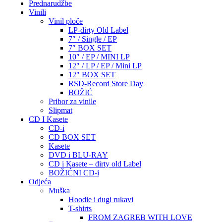
Prednarudžbe
Vinili
Vinil ploče
LP-dirty Old Label
7″ / Single / EP
7″ BOX SET
10″ / EP / MINI LP
12″ / LP / EP / Mini LP
12″ BOX SET
RSD-Record Store Day
BOŽIĆ
Pribor za vinile
Slipmat
CD I Kasete
CD-i
CD BOX SET
Kasete
DVD i BLU-RAY
CD i Kasete – dirty old Label
BOŽIĆNI CD-i
Odjeća
Muška
Hoodie i dugi rukavi
T-shirts
FROM ZAGREB WITH LOVE