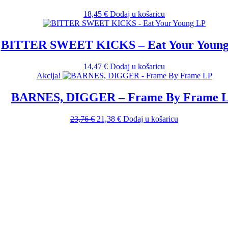
18,45
€
Dodaj u košaricu
BITTER SWEET KICKS – Eat Your Youn
14,47
€
Dodaj u košaricu
Akcija!
BARNES, DIGGER – Frame By Frame 
Izvorna
Trenutna
23,76
€
21,38
€
Dodaj u košaricu
cijena
cijena
bila
je:
je:
21,38 €.
23,76 €.