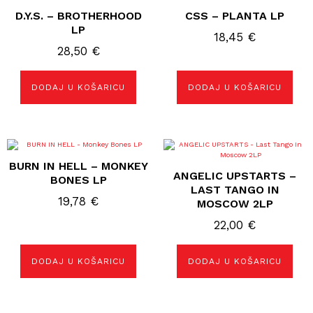
D.Y.S. – BROTHERHOOD
CSS – PLANTA LP
LP
18,45
€
28,50
€
DODAJ U KOŠARICU
DODAJ U KOŠARICU
BURN IN HELL – MONKEY
ANGELIC UPSTARTS –
BONES LP
LAST TANGO IN
19,78
€
MOSCOW 2LP
22,00
€
DODAJ U KOŠARICU
DODAJ U KOŠARICU