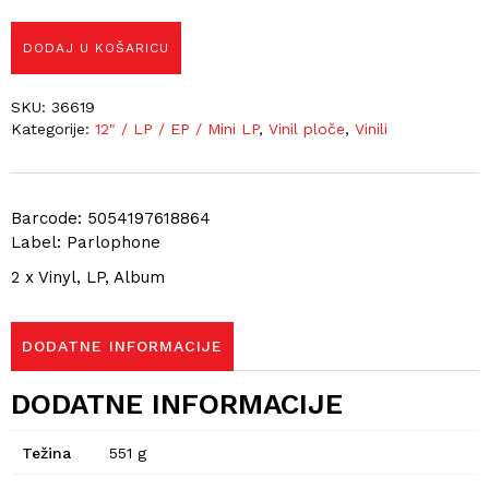
DODAJ U KOŠARICU
SKU:
36619
Kategorije:
12" / LP / EP / Mini LP
,
Vinil ploče
,
Vinili
Barcode: 5054197618864
Label: Parlophone
2 x Vinyl, LP, Album
DODATNE INFORMACIJE
DODATNE INFORMACIJE
Težina
551 g