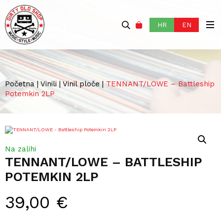
HR
EN
Početna
|
Vinili
|
Vinil ploče
|
TENNANT/LOWE – Battleship
Potemkin 2LP
Na zalihi
TENNANT/LOWE – BATTLESHIP
POTEMKIN 2LP
39,00
€