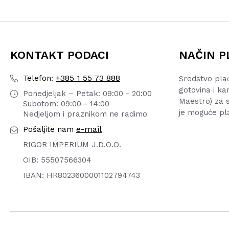
KONTAKT PODACI
NAČIN P
+385 1 55 73 888
Telefon:
Sredstvo pla
gotovina i ka
Ponedjeljak – Petak: 09:00 - 20:00
Maestro) za s
Subotom: 09:00 - 14:00
je moguće pl
Nedjeljom i praznikom ne radimo
e-mail
Pošaljite nam
RIGOR IMPERIUM J.D.O.O.
OIB: 55507566304
IBAN: HR8023600001102794743