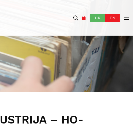
HR
EN
USTRIJA – HO-