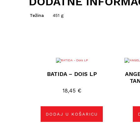
DODATNE INFORMA
Težina
451 g
BATIDA – DOIS LP
ANGE
TA
18,45
€
DODAJ U KOŠARICU