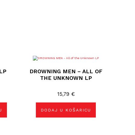
LP
DROWNING MEN – ALL OF
THE UNKNOWN LP
15,79
€
U
DODAJ U KOŠARICU