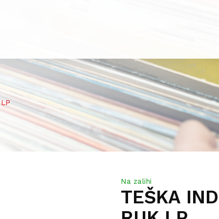
 LP
Na zalihi
TEŠKA IND
RUK LP