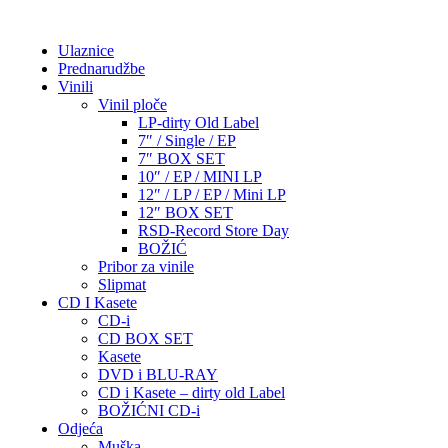
Ulaznice
Prednarudžbe
Vinili
Vinil ploče
LP-dirty Old Label
7″ / Single / EP
7″ BOX SET
10″ / EP / MINI LP
12″ / LP / EP / Mini LP
12″ BOX SET
RSD-Record Store Day
BOŽIĆ
Pribor za vinile
Slipmat
CD I Kasete
CD-i
CD BOX SET
Kasete
DVD i BLU-RAY
CD i Kasete – dirty old Label
BOŽIĆNI CD-i
Odjeća
Muška