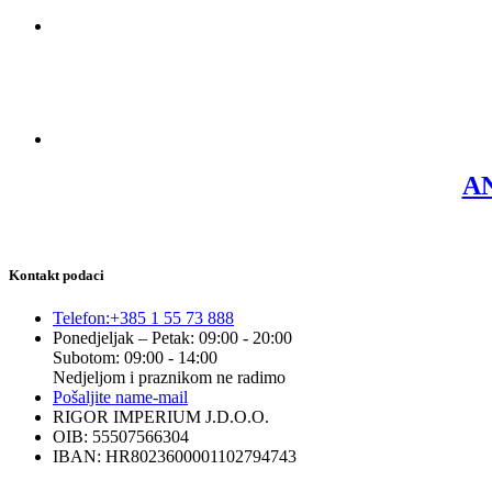
AN
Kontakt podaci
Telefon:
+385 1 55 73 888
Ponedjeljak – Petak: 09:00 - 20:00
Subotom: 09:00 - 14:00
Nedjeljom i praznikom ne radimo
Pošaljite nam
e-mail
RIGOR IMPERIUM J.D.O.O.
OIB: 55507566304
IBAN: HR8023600001102794743