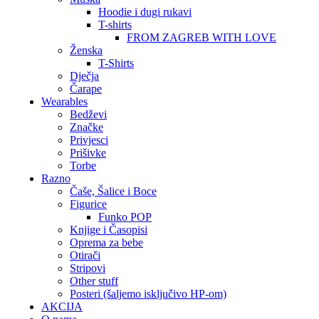
Hoodie i dugi rukavi
T-shirts
FROM ZAGREB WITH LOVE
Ženska
T-Shirts
Dječja
Čarape
Wearables
Bedževi
Značke
Privjesci
Prišivke
Torbe
Razno
Čaše, Šalice i Boce
Figurice
Funko POP
Knjige i Časopisi
Oprema za bebe
Otirači
Stripovi
Other stuff
Posteri (šaljemo isključivo HP-om)
AKCIJA