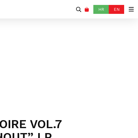
HR
EN
OIRE VOL.7
HOUT” LP