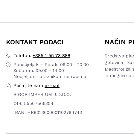
KONTAKT PODACI
NAČIN P
+385 1 55 73 888
Telefon:
Sredstvo pla
gotovina i ka
Ponedjeljak – Petak: 09:00 - 20:00
Maestro) za s
Subotom: 09:00 - 14:00
je moguće pl
Nedjeljom i praznikom ne radimo
e-mail
Pošaljite nam
RIGOR IMPERIUM J.D.O.O.
OIB: 55507566304
IBAN: HR8023600001102794743