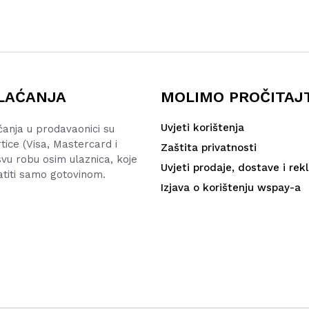
LAĆANJA
MOLIMO PROČITAJ
Uvjeti korištenja
ćanja u prodavaonici su
rtice (Visa, Mastercard i
Zaštita privatnosti
vu robu osim ulaznica, koje
Uvjeti prodaje, dostave i rek
atiti samo gotovinom.
Izjava o korištenju wspay-a