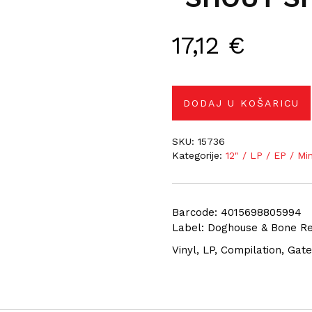
17,12
€
DODAJ U KOŠARICU
SKU:
15736
Kategorije:
12" / LP / EP / Mi
Barcode: 4015698805994
Label: Doghouse & Bone R
Vinyl, LP, Compilation, Gat