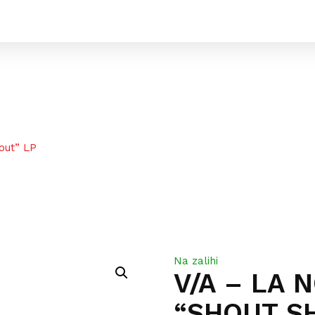
out” LP
Na zalihi
V/A – LA N
“SHOUT S