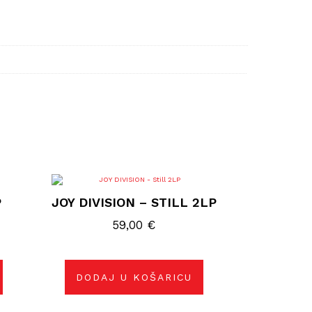
P
JOY DIVISION – STILL 2LP
59,00
€
DODAJ U KOŠARICU