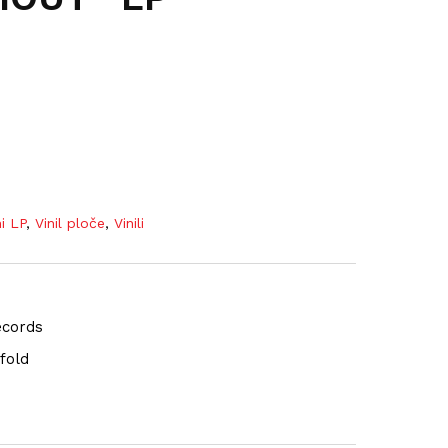
ni LP
,
Vinil ploče
,
Vinili
ecords
efold