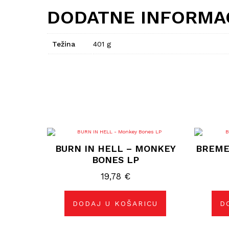
DODATNE INFORMA
Težina
401 g
BURN IN HELL – MONKEY
BREME
BONES LP
19,78
€
DODAJ U KOŠARICU
D