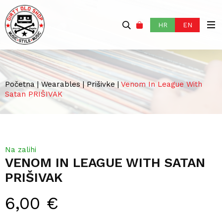
HR
EN
Početna
|
Wearables
|
Prišivke
|
Venom In League With
Satan PRIŠIVAK
Na zalihi
VENOM IN LEAGUE WITH SATAN
PRIŠIVAK
6,00
€