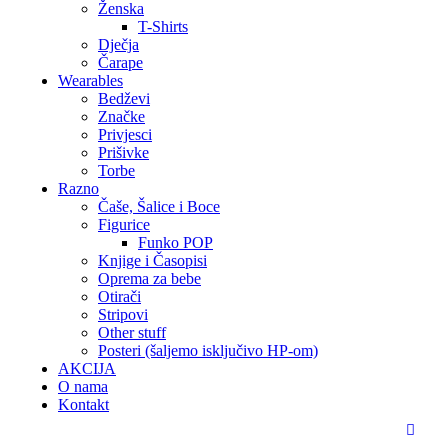
Ženska
T-Shirts
Dječja
Čarape
Wearables
Bedževi
Značke
Privjesci
Prišivke
Torbe
Razno
Čaše, Šalice i Boce
Figurice
Funko POP
Knjige i Časopisi
Oprema za bebe
Otirači
Stripovi
Other stuff
Posteri (šaljemo isključivo HP-om)
AKCIJA
O nama
Kontakt