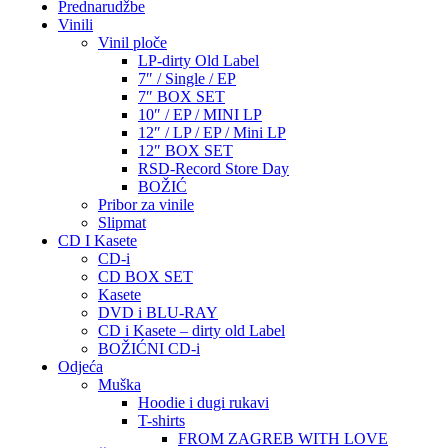
Prednarudžbe
Vinili
Vinil ploče
LP-dirty Old Label
7″ / Single / EP
7″ BOX SET
10″ / EP / MINI LP
12″ / LP / EP / Mini LP
12″ BOX SET
RSD-Record Store Day
BOŽIĆ
Pribor za vinile
Slipmat
CD I Kasete
CD-i
CD BOX SET
Kasete
DVD i BLU-RAY
CD i Kasete – dirty old Label
BOŽIĆNI CD-i
Odjeća
Muška
Hoodie i dugi rukavi
T-shirts
FROM ZAGREB WITH LOVE