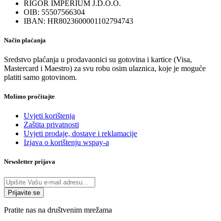
RIGOR IMPERIUM J.D.O.O.
OIB: 55507566304
IBAN: HR8023600001102794743
Način plaćanja
Sredstvo plaćanja u prodavaonici su gotovina i kartice (Visa,
Mastercard i Maestro) za svu robu osim ulaznica, koje je moguće
platiti samo gotovinom.
Molimo pročitajte
Uvjeti korištenja
Zaštita privatnosti
Uvjeti prodaje, dostave i reklamacije
Izjava o korištenju wspay-a
Newsletter prijava
Pratite nas na društvenim mrežama