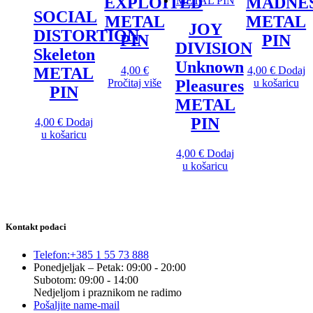
EXPLOITED
MADNE
SOCIAL
METAL
METAL
JOY
DISTORTION
PIN
PIN
DIVISION
Skeleton
Unknown
4,00
€
4,00
€
Dodaj
METAL
Pročitaj više
u košaricu
Pleasures
PIN
METAL
PIN
4,00
€
Dodaj
u košaricu
4,00
€
Dodaj
u košaricu
Kontakt podaci
Telefon:
+385 1 55 73 888
Ponedjeljak – Petak: 09:00 - 20:00
Subotom: 09:00 - 14:00
Nedjeljom i praznikom ne radimo
Pošaljite nam
e-mail