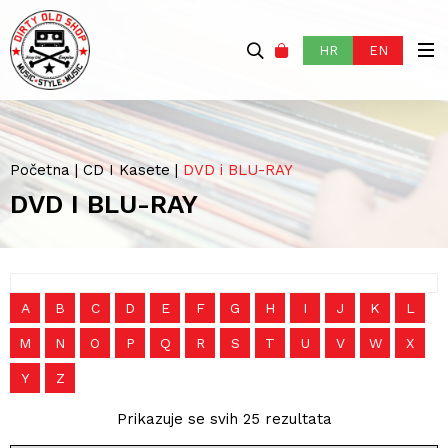
HR
EN
Početna
|
CD I Kasete
|
DVD i BLU-RAY
DVD I BLU-RAY
A
B
C
D
E
F
G
H
I
J
K
L
M
N
O
P
Q
R
S
T
U
V
W
X
Y
Z
Prikazuje se svih 25 rezultata