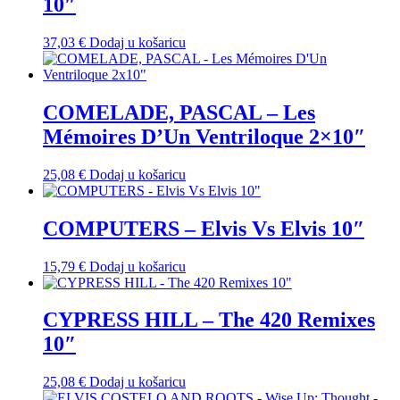
10″
37,03
€
Dodaj u košaricu
COMELADE, PASCAL – Les
Mémoires D’Un Ventriloque 2×10″
25,08
€
Dodaj u košaricu
COMPUTERS – Elvis Vs Elvis 10″
15,79
€
Dodaj u košaricu
CYPRESS HILL – The 420 Remixes
10″
25,08
€
Dodaj u košaricu