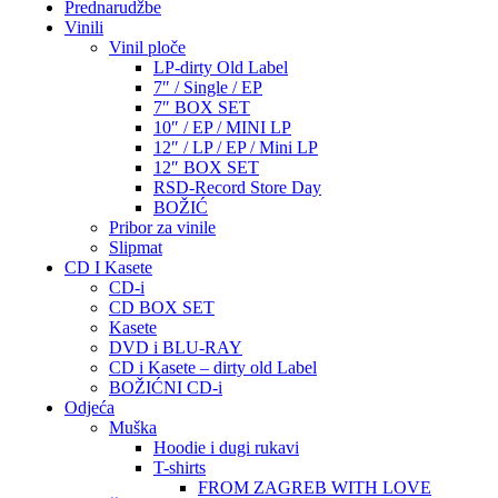
Prednarudžbe
Vinili
Vinil ploče
LP-dirty Old Label
7″ / Single / EP
7″ BOX SET
10″ / EP / MINI LP
12″ / LP / EP / Mini LP
12″ BOX SET
RSD-Record Store Day
BOŽIĆ
Pribor za vinile
Slipmat
CD I Kasete
CD-i
CD BOX SET
Kasete
DVD i BLU-RAY
CD i Kasete – dirty old Label
BOŽIĆNI CD-i
Odjeća
Muška
Hoodie i dugi rukavi
T-shirts
FROM ZAGREB WITH LOVE