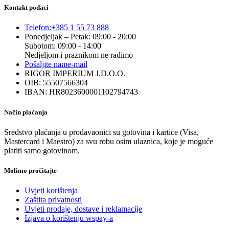
Kontakt podaci
Telefon:
+385 1 55 73 888
Ponedjeljak – Petak: 09:00 - 20:00
Subotom: 09:00 - 14:00
Nedjeljom i praznikom ne radimo
Pošaljite nam
e-mail
RIGOR IMPERIUM J.D.O.O.
OIB: 55507566304
IBAN: HR8023600001102794743
Način plaćanja
Sredstvo plaćanja u prodavaonici su gotovina i kartice (Visa,
Mastercard i Maestro) za svu robu osim ulaznica, koje je moguće
platiti samo gotovinom.
Molimo pročitajte
Uvjeti korištenja
Zaštita privatnosti
Uvjeti prodaje, dostave i reklamacije
Izjava o korištenju wspay-a