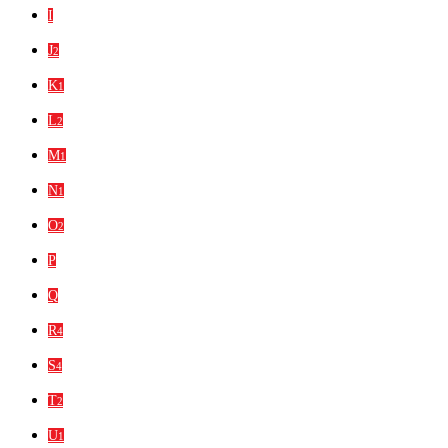
I
J
2
K
1
L
2
M
1
N
1
O
2
P
Q
R
4
S
4
T
2
U
1