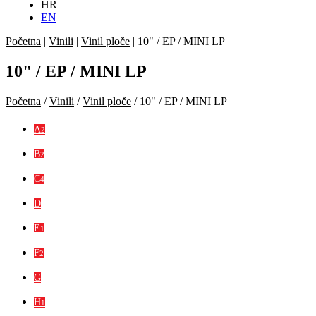
HR
EN
Početna
|
Vinili
|
Vinil ploče
|
10" / EP / MINI LP
10" / EP / MINI LP
Početna
/
Vinili
/
Vinil ploče
/ 10" / EP / MINI LP
A
2
B
2
C
4
D
E
1
F
2
G
H
1