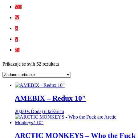
V
19
W
X
Y
Z
2
Prikazuje se svih 52 rezultata
AMEBIX – Redux 10″
20,00
€
Dodaj u košaricu
ARCTIC MONKEYS – Who the Fuck