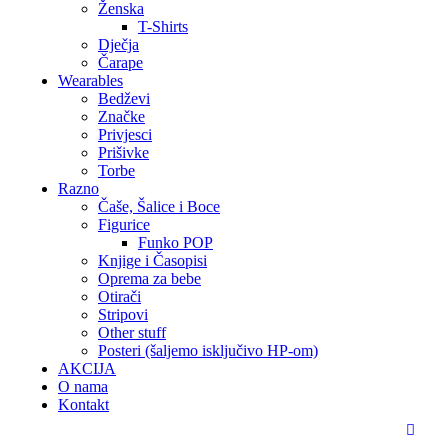
Ženska
T-Shirts
Dječja
Čarape
Wearables
Bedževi
Značke
Privjesci
Prišivke
Torbe
Razno
Čaše, Šalice i Boce
Figurice
Funko POP
Knjige i Časopisi
Oprema za bebe
Otirači
Stripovi
Other stuff
Posteri (šaljemo isključivo HP-om)
AKCIJA
O nama
Kontakt