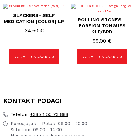
SLACKERS- SELF
ROLLING STONES –
MEDICATION [COLOR] LP
FOREIGN TONGUES
34,50
€
2LP/BRD
99,00
€
DODAJ U KOŠARICU
DODAJ U KOŠARICU
KONTAKT PODACI
+385 1 55 73 888
Telefon:
Ponedjeljak – Petak: 09:00 - 20:00
Subotom: 09:00 - 14:00
Nedjeljom i praznikom ne radimo