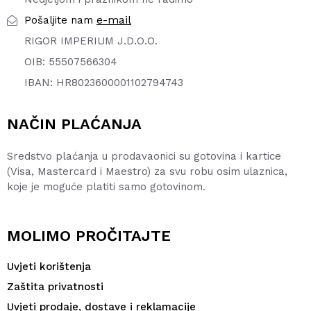
e-mail
Pošaljite nam
RIGOR IMPERIUM J.D.O.O.
OIB: 55507566304
IBAN: HR8023600001102794743
NAČIN PLAĆANJA
Sredstvo plaćanja u prodavaonici su gotovina i kartice
(Visa, Mastercard i Maestro) za svu robu osim ulaznica,
koje je moguće platiti samo gotovinom.
MOLIMO PROČITAJTE
Uvjeti korištenja
Zaštita privatnosti
Uvjeti prodaje, dostave i reklamacije