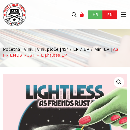
HR
EN
Početna
|
Vinili
|
Vinil ploče
|
12" / LP / EP / Mini LP
|
AS
FRIENDS RUST – Lightless LP