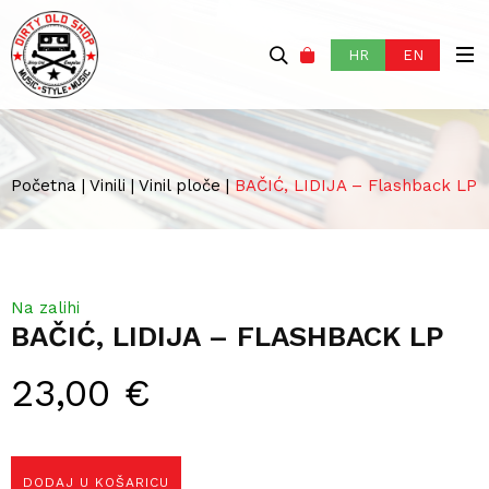
HR
EN
Početna
|
Vinili
|
Vinil ploče
|
BAČIĆ, LIDIJA – Flashback LP
Na zalihi
BAČIĆ, LIDIJA – FLASHBACK LP
23,00
€
DODAJ U KOŠARICU