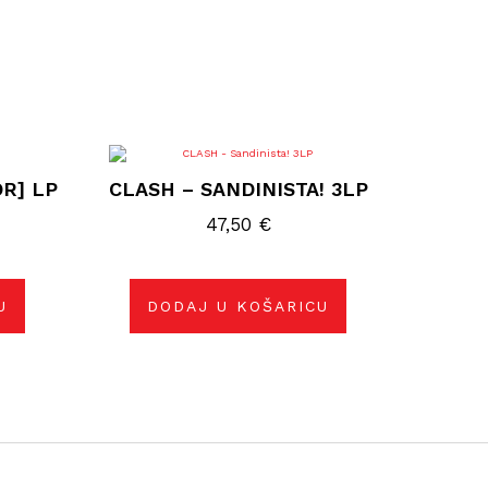
R] LP
CLASH – SANDINISTA! 3LP
47,50
€
U
DODAJ U KOŠARICU