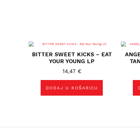
BITTER SWEET KICKS – EAT
ANGE
YOUR YOUNG LP
TA
14,47
€
DODAJ U KOŠARICU