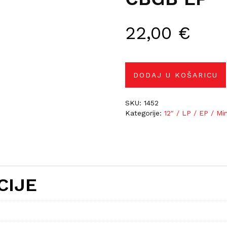
22,00
€
DODAJ U KOŠARICU
SKU:
1452
Kategorije:
12″ / LP / EP / Mi
CIJE