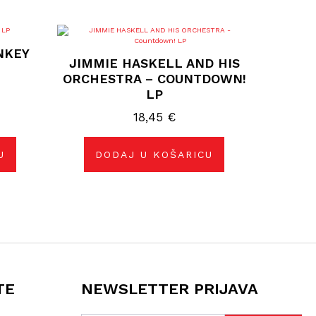
NKEY
JIMMIE HASKELL AND HIS
ORCHESTRA – COUNTDOWN!
LP
18,45
€
U
DODAJ U KOŠARICU
TE
NEWSLETTER PRIJAVA