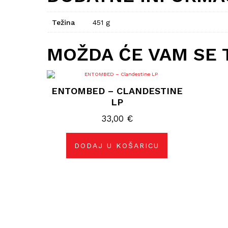
Težina
451 g
MOŽDA ĆE VAM SE 
ENTOMBED – CLANDESTINE
LP
33,00
€
DODAJ U KOŠARICU