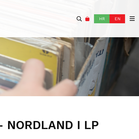
HR
EN
– NORDLAND I LP