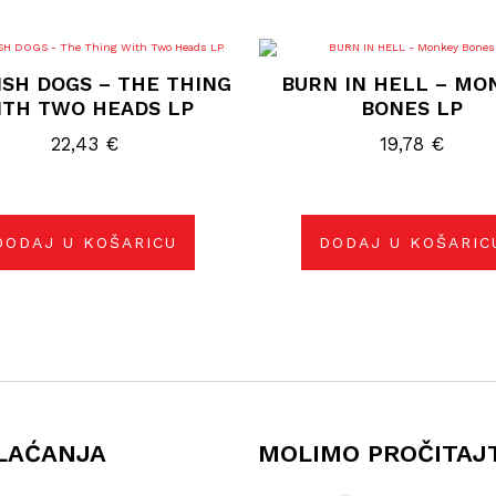
SH DOGS – THE THING
BURN IN HELL – MO
ITH TWO HEADS LP
BONES LP
22,43
€
19,78
€
DODAJ U KOŠARICU
DODAJ U KOŠARIC
LAĆANJA
MOLIMO PROČITAJ