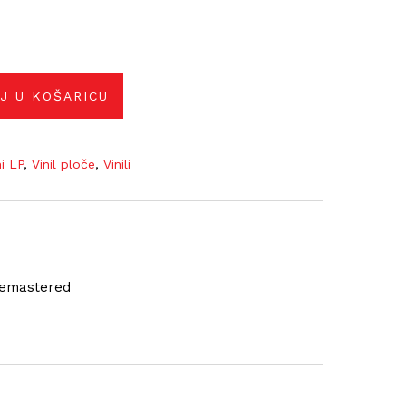
J U KOŠARICU
ni LP
,
Vinil ploče
,
Vinili
 Remastered