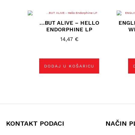
…BUT ALIVE – HELLO
ENGLI
ENDORPHINE LP
W
14,47
€
DODAJ U KOŠARICU
KONTAKT PODACI
NAČIN P