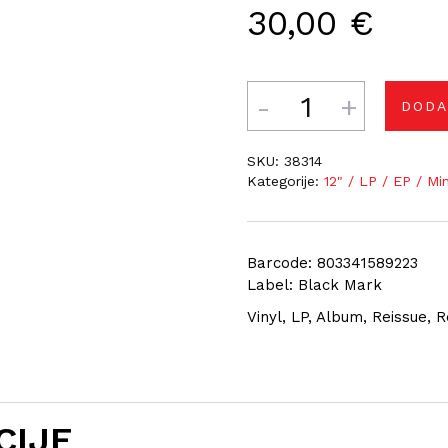
30,00
€
Količina
DODA
SKU:
38314
Kategorije:
12" / LP / EP / Mi
Barcode: 803341589223
Label: Black Mark
Vinyl, LP, Album, Reissue,
CIJE