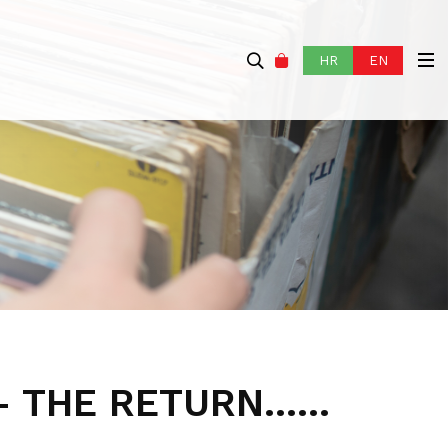
HR
EN
– THE RETURN……