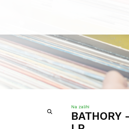
Na zalihi
BATHORY 
LP