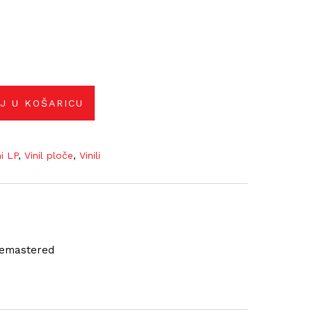
J U KOŠARICU
ni LP
,
Vinil ploče
,
Vinili
 Remastered