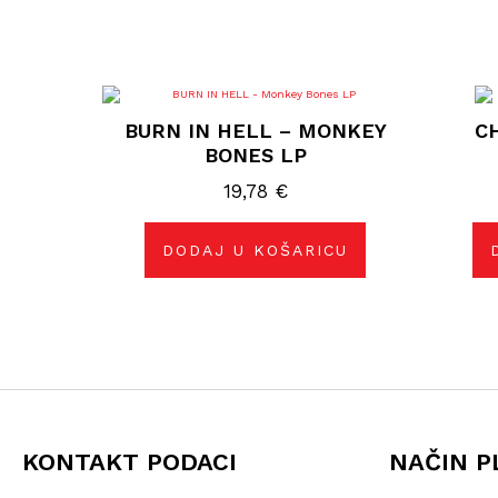
BURN IN HELL – MONKEY
C
BONES LP
19,78
€
DODAJ U KOŠARICU
KONTAKT PODACI
NAČIN P