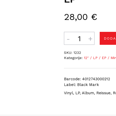
28,00
€
Količina
DODA
SKU:
1232
Kategorije:
12" / LP / EP / Mi
Barcode: 4012743000212
Label: Black Mark
Vinyl, LP, Album, Reissue,