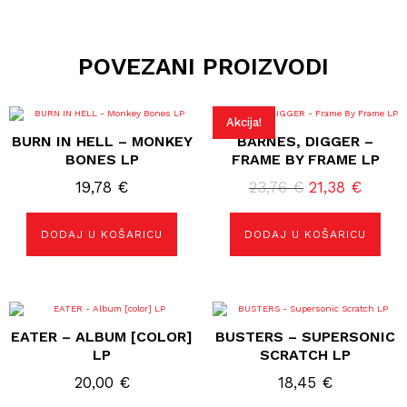
POVEZANI PROIZVODI
Akcija!
BURN IN HELL – MONKEY
BARNES, DIGGER –
BONES LP
FRAME BY FRAME LP
Izvorna
Trenu
19,78
€
23,76
€
21,38
€
cijena
cijena
bila
je:
DODAJ U KOŠARICU
DODAJ U KOŠARICU
je:
21,38 
23,76 €.
EATER – ALBUM [COLOR]
BUSTERS – SUPERSONIC
LP
SCRATCH LP
20,00
€
18,45
€