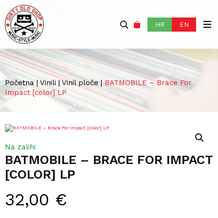
HR
EN
Početna
|
Vinili
|
Vinil ploče
|
BATMOBILE – Brace For
Impact [color] LP
Na zalihi
BATMOBILE – BRACE FOR IMPACT
[COLOR] LP
32,00
€