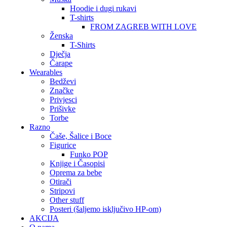
Hoodie i dugi rukavi
T-shirts
FROM ZAGREB WITH LOVE
Ženska
T-Shirts
Dječja
Čarape
Wearables
Bedževi
Značke
Privjesci
Prišivke
Torbe
Razno
Čaše, Šalice i Boce
Figurice
Funko POP
Knjige i Časopisi
Oprema za bebe
Otirači
Stripovi
Other stuff
Posteri (šaljemo isključivo HP-om)
AKCIJA