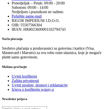
Ponedjeljak – Petak: 09:00 - 20:00
Subotom: 09:00 - 14:00
Nedjeljom i praznikom ne radimo
Pošaljite nam
e-mail
RIGOR IMPERIUM J.D.O.O.
OIB: 55507566304
IBAN: HR8023600001102794743
Način plaćanja
Sredstvo plaćanja u prodavaonici su gotovina i kartice (Visa,
Mastercard i Maestro) za svu robu osim ulaznica, koje je moguće
platiti samo gotovinom.
Molimo pročitajte
Uvjeti korištenja
Zaštita privatnosti
Uvjeti prodaje, dostave i reklamacije
Izjava o korištenju wspay-a
Newsletter prijava