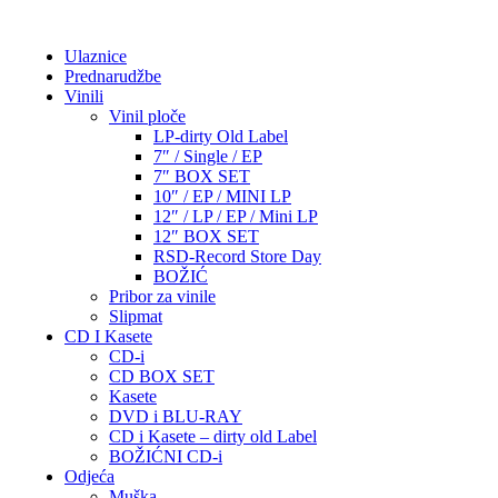
Ulaznice
Prednarudžbe
Vinili
Vinil ploče
LP-dirty Old Label
7″ / Single / EP
7″ BOX SET
10″ / EP / MINI LP
12″ / LP / EP / Mini LP
12″ BOX SET
RSD-Record Store Day
BOŽIĆ
Pribor za vinile
Slipmat
CD I Kasete
CD-i
CD BOX SET
Kasete
DVD i BLU-RAY
CD i Kasete – dirty old Label
BOŽIĆNI CD-i
Odjeća
Muška