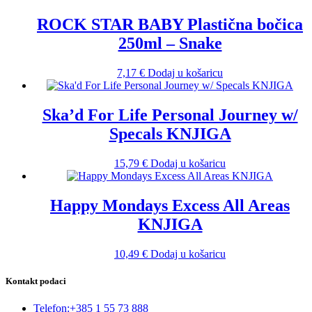
ROCK STAR BABY Plastična bočica
250ml – Snake
7,17
€
Dodaj u košaricu
Ska’d For Life Personal Journey w/
Specals KNJIGA
15,79
€
Dodaj u košaricu
Happy Mondays Excess All Areas
KNJIGA
10,49
€
Dodaj u košaricu
Kontakt podaci
Telefon:
+385 1 55 73 888