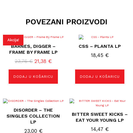
POVEZANI PROIZVODI
Akcija!
BARNES, DIGGER –
CSS – PLANTA LP
FRAME BY FRAME LP
18,45
€
Izvorna
Trenutna
23,76
€
21,38
€
cijena
cijena
bila
je:
DODAJ U KOŠARICU
DODAJ U KOŠARICU
je:
21,38 €.
23,76 €.
DISORDER – THE
BITTER SWEET KICKS –
SINGLES COLLECTION
EAT YOUR YOUNG LP
LP
14,47
€
23,00
€