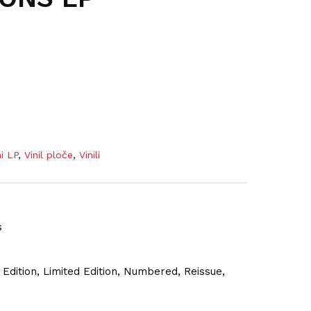
ni LP
,
Vinil ploče
,
Vinili
s
e Edition, Limited Edition, Numbered, Reissue,