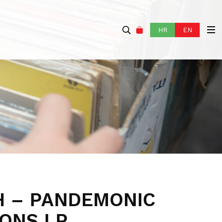
HR
EN
 – PANDEMONIC
IONS LP