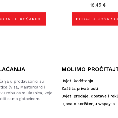
18,45
€
DODAJ U KOŠARICU
DODAJ U KOŠARIC
LAĆANJA
MOLIMO PROČITAJ
Uvjeti korištenja
ćanja u prodavaonici su
rtice (Visa, Mastercard i
Zaštita privatnosti
vu robu osim ulaznica, koje
Uvjeti prodaje, dostave i rek
atiti samo gotovinom.
Izjava o korištenju wspay-a