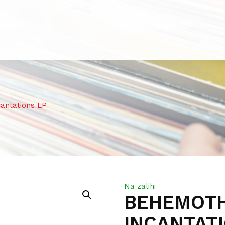
ntations LP
Na zalihi
BEHEMOTH
INCANTAT