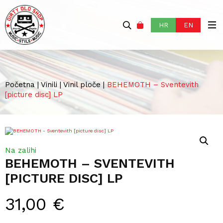
HR
EN
Početna
|
Vinili
|
Vinil ploče
|
BEHEMOTH – Sventevith
[picture disc] LP
Na zalihi
BEHEMOTH – SVENTEVITH
[PICTURE DISC] LP
31,00
€