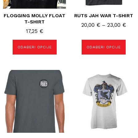
FLOGGING MOLLY FLOAT
RUTS JAH WAR T-SHIRT
T-SHIRT
Ras
20,00
€
–
23,00
€
17,25
€
cijen
od
20,0
ODABERI OPCIJE
ODABERI OPCIJE
do
23,0
Ovaj
Ovaj
proizvod
proizvod
ima
ima
više
više
varijanti.
varijanti.
Opcije
Opcije
se
se
mogu
mogu
odabrati
odabrati
na
na
stranici
stranici
proizvoda
proizvoda