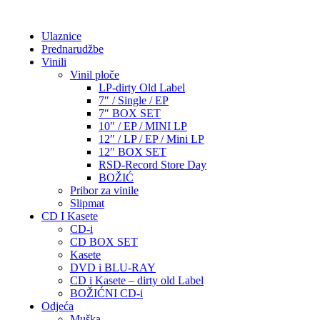
Ulaznice
Prednarudžbe
Vinili
Vinil ploče
LP-dirty Old Label
7″ / Single / EP
7″ BOX SET
10″ / EP / MINI LP
12″ / LP / EP / Mini LP
12″ BOX SET
RSD-Record Store Day
BOŽIĆ
Pribor za vinile
Slipmat
CD I Kasete
CD-i
CD BOX SET
Kasete
DVD i BLU-RAY
CD i Kasete – dirty old Label
BOŽIĆNI CD-i
Odjeća
Muška