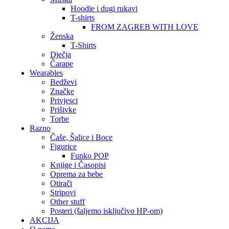
Hoodie i dugi rukavi
T-shirts
FROM ZAGREB WITH LOVE
Ženska
T-Shirts
Dječja
Čarape
Wearables
Bedževi
Značke
Privjesci
Prišivke
Torbe
Razno
Čaše, Šalice i Boce
Figurice
Funko POP
Knjige i Časopisi
Oprema za bebe
Otirači
Stripovi
Other stuff
Posteri (šaljemo isključivo HP-om)
AKCIJA