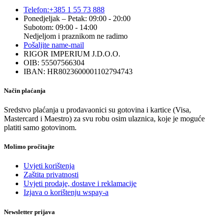
Telefon:
+385 1 55 73 888
Ponedjeljak – Petak: 09:00 - 20:00
Subotom: 09:00 - 14:00
Nedjeljom i praznikom ne radimo
Pošaljite nam
e-mail
RIGOR IMPERIUM J.D.O.O.
OIB: 55507566304
IBAN: HR8023600001102794743
Način plaćanja
Sredstvo plaćanja u prodavaonici su gotovina i kartice (Visa,
Mastercard i Maestro) za svu robu osim ulaznica, koje je moguće
platiti samo gotovinom.
Molimo pročitajte
Uvjeti korištenja
Zaštita privatnosti
Uvjeti prodaje, dostave i reklamacije
Izjava o korištenju wspay-a
Newsletter prijava