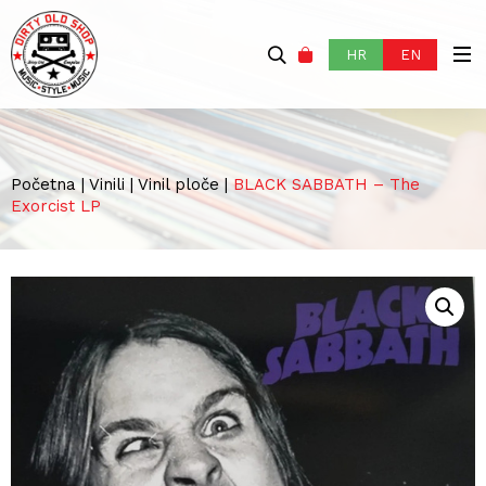
HR
EN
Početna
|
Vinili
|
Vinil ploče
|
BLACK SABBATH – The
Exorcist LP