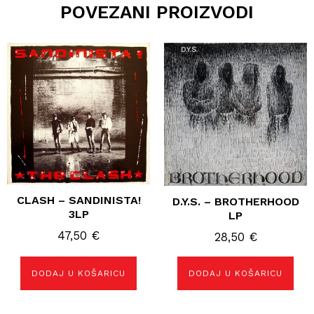
POVEZANI PROIZVODI
CLASH – SANDINISTA!
D.Y.S. – BROTHERHOOD
3LP
LP
47,50
€
28,50
€
DODAJ U KOŠARICU
DODAJ U KOŠARICU