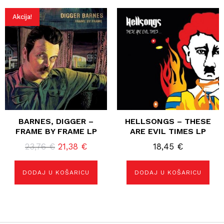
Akcija!
BARNES, DIGGER –
HELLSONGS – THESE
FRAME BY FRAME LP
ARE EVIL TIMES LP
Izvorna
Trenutna
23,76
€
21,38
€
18,45
€
cijena
cijena
bila
je:
DODAJ U KOŠARICU
DODAJ U KOŠARICU
je:
21,38 €.
23,76 €.