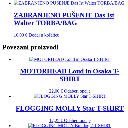
na
stranici
proizvoda
ZABRANJENO PUŠENJE Das Ist
Walter TORBA/BAG
10,00
€
Dodaj u košaricu
Povezani proizvodi
MOTORHEAD Loud in Osaka T-
SHIRT
Ovaj
22,00
€
Odaberi opcije
proizvod
ima
više
FLOGGING MOLLY Star T-SHIRT
varijanti.
Opcije
Ovaj
17,25
€
Odaberi opcije
se
proizvod
mogu