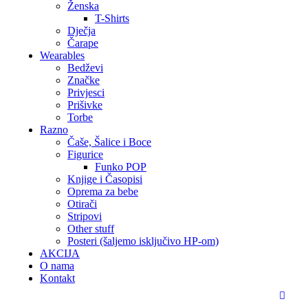
Ženska
T-Shirts
Dječja
Čarape
Wearables
Bedževi
Značke
Privjesci
Prišivke
Torbe
Razno
Čaše, Šalice i Boce
Figurice
Funko POP
Knjige i Časopisi
Oprema za bebe
Otirači
Stripovi
Other stuff
Posteri (šaljemo isključivo HP-om)
AKCIJA
O nama
Kontakt