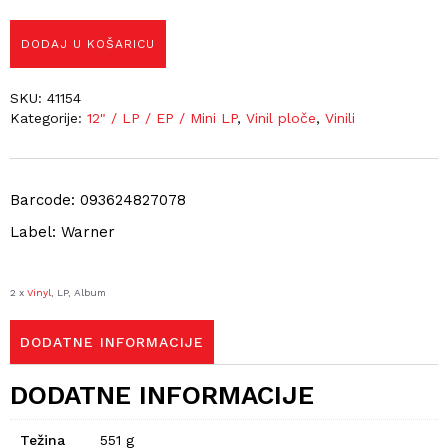
DODAJ U KOŠARICU
SKU:
41154
Kategorije:
12" / LP / EP / Mini LP
,
Vinil ploče
,
Vinili
Barcode: 093624827078
Label: Warner
2 x
Vinyl
, LP, Album
DODATNE INFORMACIJE
DODATNE INFORMACIJE
Težina
551 g