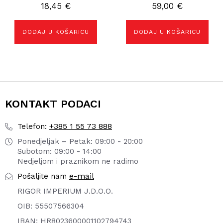
18,45
€
59,00
€
DODAJ U KOŠARICU
DODAJ U KOŠARICU
KONTAKT PODACI
+385 1 55 73 888
Telefon:
Ponedjeljak – Petak: 09:00 - 20:00
Subotom: 09:00 - 14:00
Nedjeljom i praznikom ne radimo
e-mail
Pošaljite nam
RIGOR IMPERIUM J.D.O.O.
OIB: 55507566304
IBAN: HR8023600001102794743