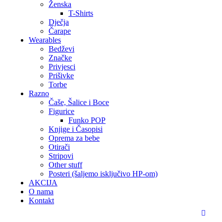
Ženska
T-Shirts
Dječja
Čarape
Wearables
Bedževi
Značke
Privjesci
Prišivke
Torbe
Razno
Čaše, Šalice i Boce
Figurice
Funko POP
Knjige i Časopisi
Oprema za bebe
Otirači
Stripovi
Other stuff
Posteri (šaljemo isključivo HP-om)
AKCIJA
O nama
Kontakt