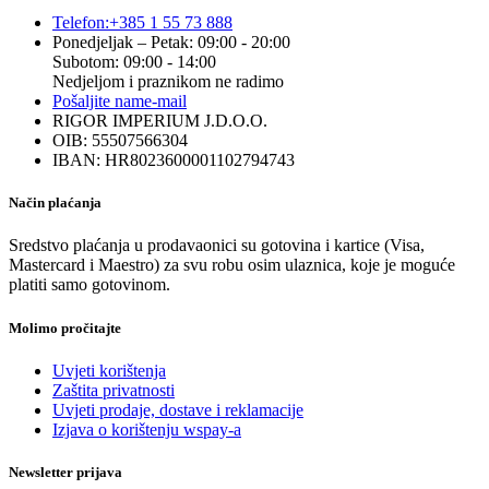
Telefon:
+385 1 55 73 888
Ponedjeljak – Petak: 09:00 - 20:00
Subotom: 09:00 - 14:00
Nedjeljom i praznikom ne radimo
Pošaljite nam
e-mail
RIGOR IMPERIUM J.D.O.O.
OIB: 55507566304
IBAN: HR8023600001102794743
Način plaćanja
Sredstvo plaćanja u prodavaonici su gotovina i kartice (Visa,
Mastercard i Maestro) za svu robu osim ulaznica, koje je moguće
platiti samo gotovinom.
Molimo pročitajte
Uvjeti korištenja
Zaštita privatnosti
Uvjeti prodaje, dostave i reklamacije
Izjava o korištenju wspay-a
Newsletter prijava