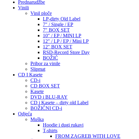
Prednarudžbe
Vinili
Vinil ploče
LP-dirty Old Label
7″ / Single / EP
7″ BOX SET
10″ / EP / MINI LP
12″ / LP / EP / Mini LP
12″ BOX SET
RSD-Record Store Day
BOŽIĆ
Pribor za vinile
Slipmat
CD I Kasete
CD-i
CD BOX SET
Kasete
DVD i BLU-RAY
CD i Kasete – dirty old Label
BOŽIĆNI CD-i
Odjeća
Muška
Hoodie i dugi rukavi
T-shirts
FROM ZAGREB WITH LOVE