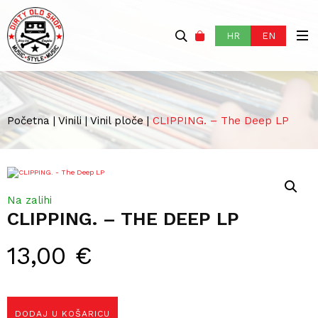
HR
EN
Početna
|
Vinili
|
Vinil ploče
|
CLIPPING. – The Deep LP
Na zalihi
CLIPPING. – THE DEEP LP
13,00
€
DODAJ U KOŠARICU