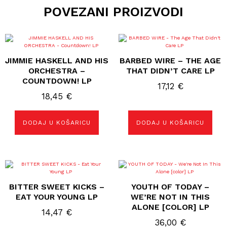
POVEZANI PROIZVODI
JIMMIE HASKELL AND HIS
BARBED WIRE – THE AGE
ORCHESTRA –
THAT DIDN’T CARE LP
COUNTDOWN! LP
17,12
€
18,45
€
DODAJ U KOŠARICU
DODAJ U KOŠARICU
BITTER SWEET KICKS –
YOUTH OF TODAY –
EAT YOUR YOUNG LP
WE’RE NOT IN THIS
ALONE [COLOR] LP
14,47
€
36,00
€