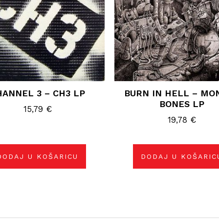
HANNEL 3 – CH3 LP
BURN IN HELL – MO
BONES LP
15,79
€
19,78
€
DODAJ U KOŠARICU
DODAJ U KOŠARIC