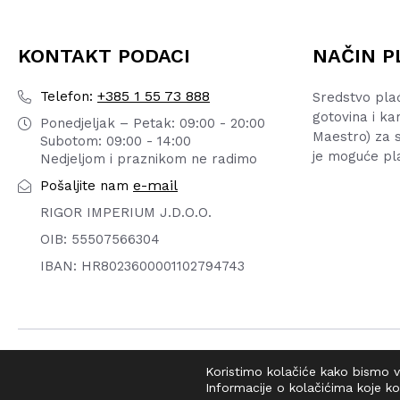
KONTAKT PODACI
NAČIN P
+385 1 55 73 888
Telefon:
Sredstvo pla
gotovina i ka
Ponedjeljak – Petak: 09:00 - 20:00
Maestro) za s
Subotom: 09:00 - 14:00
je moguće pl
Nedjeljom i praznikom ne radimo
e-mail
Pošaljite nam
RIGOR IMPERIUM J.D.O.O.
OIB: 55507566304
IBAN: HR8023600001102794743
© 2026 DIRTY OLD SHOP | WEBMASTER -
pr0ject1
Koristimo kolačiće kako bismo va
Informacije o kolačićima koje ko