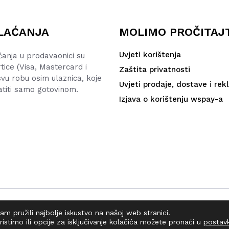
LAĆANJA
MOLIMO PROČITAJ
Uvjeti korištenja
ćanja u prodavaonici su
rtice (Visa, Mastercard i
Zaštita privatnosti
vu robu osim ulaznica, koje
Uvjeti prodaje, dostave i rek
atiti samo gotovinom.
Izjava o korištenju wspay-a
m pružili najbolje iskustvo na našoj web stranici.
ristimo ili opcije za isključivanje kolačića možete pronaći u
postav