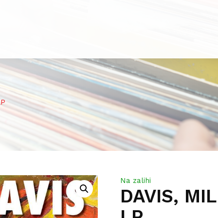
LP
Na zalihi
DAVIS, MI
LP