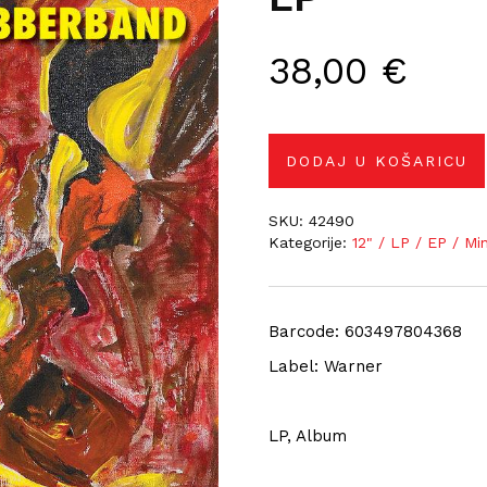
38,00
€
DODAJ U KOŠARICU
SKU:
42490
Kategorije:
12" / LP / EP / Mi
Barcode: 603497804368
Label: Warner
LP, Album