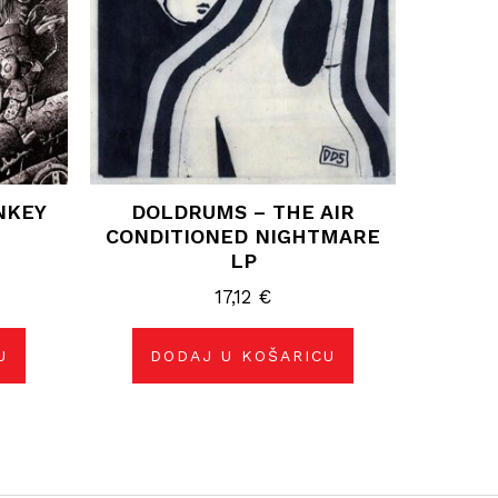
NKEY
DOLDRUMS – THE AIR
CONDITIONED NIGHTMARE
LP
17,12
€
U
DODAJ U KOŠARICU