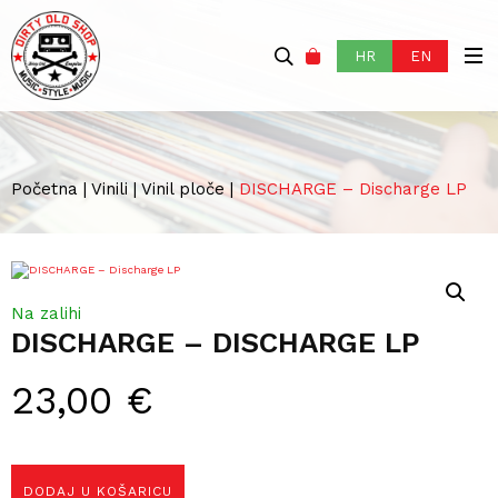
HR
EN
Početna
|
Vinili
|
Vinil ploče
|
DISCHARGE – Discharge LP
Na zalihi
DISCHARGE – DISCHARGE LP
23,00
€
DODAJ U KOŠARICU